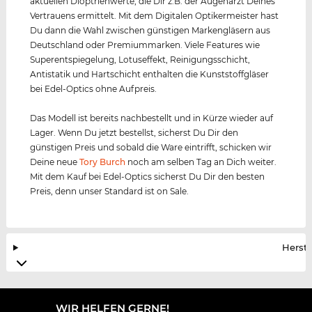
aktuellen Dioptrienwerte, die Dir z.B. der Augenarzt Deines
Vertrauens ermittelt. Mit dem Digitalen Optikermeister hast
Du dann die Wahl zwischen günstigen Markengläsern aus
Deutschland oder Premiummarken. Viele Features wie
Superentspiegelung, Lotuseffekt, Reinigungsschicht,
Antistatik und Hartschicht enthalten die Kunststoffgläser
bei Edel-Optics ohne Aufpreis.
Das Modell ist bereits nachbestellt und in Kürze wieder auf
Lager. Wenn Du jetzt bestellst, sicherst Du Dir den
günstigen Preis und sobald die Ware eintrifft, schicken wir
Deine neue
Tory Burch
noch am selben Tag an Dich weiter.
Mit dem Kauf bei Edel-Optics sicherst Du Dir den besten
Preis, denn unser Standard ist on Sale.
Herste
WIR HELFEN GERNE!