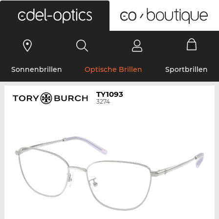
0
Sonnenbrillen
Optische Brillen
Sportbrillen
TY1093
3274