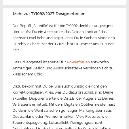
‌Mehr zur TY1092/2027 Designerbrillen
Der Begriff „Sehhilfe“ ist für die TY1092 denkbar ungeeignet.
Hier kaufst Du ein Accessoire, das Deinen Look auf das
nächste Level hebt und zeigst, dass Du in Sachen Mode den
Durchblick hast. Mit der TY1092 bist Du immer am Puls der
Zeit.
Das Brillengestell ist speziell für
Powerfrauen
entworfen.
Anmutiges Design und Ausdrucksstärke verbinden sich zu
klassischem Chic.
Dazu bekommst Du bei uns auch günstig die richtigen
Korrektionsgläser. Alles, was Du dazu brauchst, sind Deine
aktuellen Dioptrienwerte, die Dir z.B. der Augenarzt Deines
Vertrauens ermittelt. Mit dem Digitalen Optikermeister hast
Du dann die Wahl zwischen günstigen Markengläsern aus
Deutschland oder Premiummarken. Viele Features wie
Superentspiegelung, Lotuseffekt, Reinigungsschicht,
Antistatik und Hartschicht enthalten die Kunststoffgläser