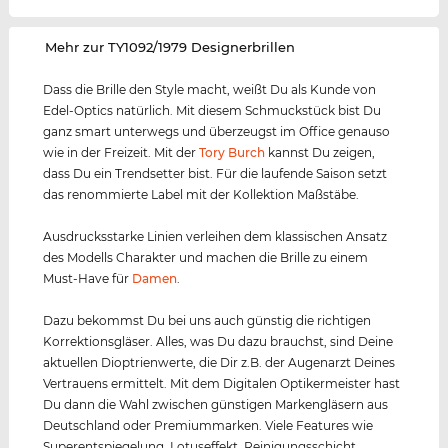
‌Mehr zur TY1092/1979 Designerbrillen
Dass die Brille den Style macht, weißt Du als Kunde von
Edel-Optics natürlich. Mit diesem Schmuckstück bist Du
ganz smart unterwegs und überzeugst im Office genauso
wie in der Freizeit. Mit der
Tory Burch
kannst Du zeigen,
dass Du ein Trendsetter bist. Für die laufende Saison setzt
das renommierte Label mit der Kollektion Maßstäbe.
Ausdrucksstarke Linien verleihen dem klassischen Ansatz
des Modells Charakter und machen die Brille zu einem
Must-Have für
Damen
.
Dazu bekommst Du bei uns auch günstig die richtigen
Korrektionsgläser. Alles, was Du dazu brauchst, sind Deine
aktuellen Dioptrienwerte, die Dir z.B. der Augenarzt Deines
Vertrauens ermittelt. Mit dem Digitalen Optikermeister hast
Du dann die Wahl zwischen günstigen Markengläsern aus
Deutschland oder Premiummarken. Viele Features wie
Superentspiegelung, Lotuseffekt, Reinigungsschicht,