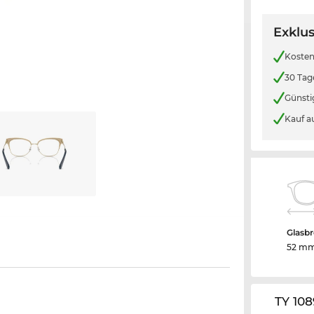
Exklus
Kosten
30 Tag
Günsti
Kauf a
Glasbr
52 m
TY 108