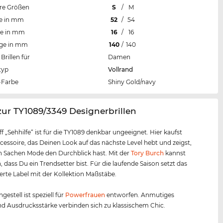
re Größen
S
/
M
te in mm
52
/
54
te in mm
16
/
16
nge in mm
140
/
140
Brillen für
Damen
typ
Vollrand
Farbe
Shiny Gold/navy
zur TY1089/3349 Designerbrillen
ff „Sehhilfe“ ist für die TY1089 denkbar ungeeignet. Hier kaufst
cessoire, das Deinen Look auf das nächste Level hebt und zeigst,
n Sachen Mode den Durchblick hast. Mit der
Tory Burch
kannst
, dass Du ein Trendsetter bist. Für die laufende Saison setzt das
te Label mit der Kollektion Maßstäbe.
ngestell ist speziell für
Powerfrauen
entworfen. Anmutiges
d Ausdrucksstärke verbinden sich zu klassischem Chic.