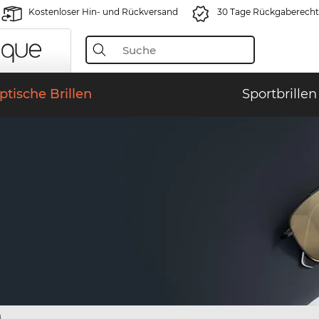
Kostenloser Hin- und Rückversand
30 Tage Rückgaberecht
ptische Brillen
Sportbrillen
)