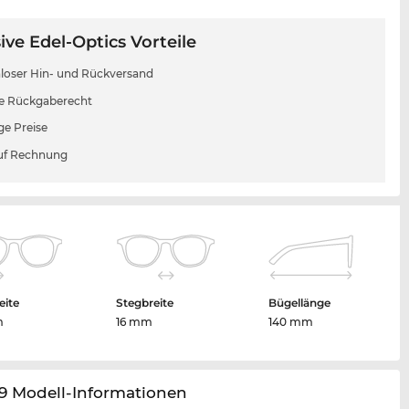
ive Edel-Optics Vorteile
loser Hin- und Rückversand
e Rückgaberecht
ge Preise
uf Rechnung
eite
Stegbreite
Bügellänge
m
16 mm
140 mm
9 Modell-Informationen