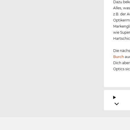
Dazu beko
Alles, wa
z.B. der 
Optikerme
Markengl
wie Super
Hartschic
Die nächs
Burch
auc
Dich aber
Optics si