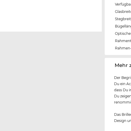
Verfügba
Glasbrei
Stegbrei
Bügellä
Optische 
Rahmen
Rahmen-
‌Mehr 
Der Begri
Du ein Ac
dass Du i
Du zeigen
renommier
Das Brille
Design un