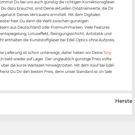
mmst Du bei uns auch günstig die richtigen Korrektionsgläser.
s Du dazu brauchst, sind Deine aktuellen Dioptrienwerte, die Dir
Augenarzt Deines Vertrauens ermittelt. Mit dem Digitalen
ister hast Du dann die Wahl zwischen günstigen
äsern aus Deutschland oder Premiummarken. Viele Features
entspiegelung, Lotuseffekt, Reinigungsschicht, Antistatik und
ht enthalten die Kunststoffgläser bei Edel-Optics ohne Aufpreis.
te Lieferung ist schon unterwegs, daher haben wir Deine
Tory
h bald wieder auf Lager. Der unglaublich günstige Preis sollte
 über die kurze Wartezeit hinwegtrösten. Mit dem Kauf bei Edel-
cherst Du Dir den besten Preis, denn unser Standard ist on Sale.
Herstel