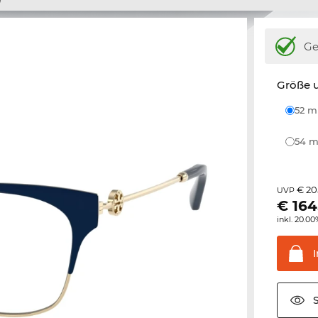
Ge
Größe u
52 
54
€ 20
UVP
€
164
inkl. 20.0