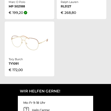
Marc O Polo
Ralph Lauren
MP 502188
RL5127
€ 199,20
€ 268,80
Tory Burch
TY1091
€ 172,00
WIR HELFEN GERNE!
Mo-Fr 9-18 Uhr
Help Center