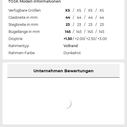
TOJA Modell-Informationen
Verfügbare Größen
XS
/
XS
/
XS
/
XS
Glasbreite in mm
44
/
44
/
44
/
44
Stegbreite in mm
23
/
23
/
23
/
23
Bügellänge in mm
145
/
145
/
145
/
145
Dioptrie
+1.50
/
+2.00
/
+2.50
/
+3.00
Rahmentyp
Vollrand
Rahmen-Farbe
Dunkelrot
Unternehmen Bewertungen