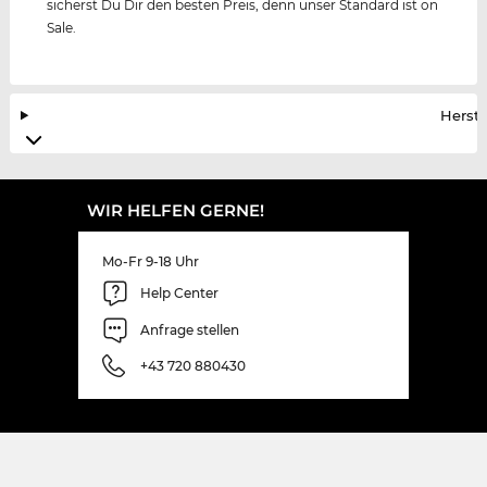
sicherst Du Dir den besten Preis, denn unser Standard ist on
Sale.
Herste
WIR HELFEN GERNE!
Mo-Fr 9-18 Uhr
Help Center
Anfrage stellen
+43 720 880430