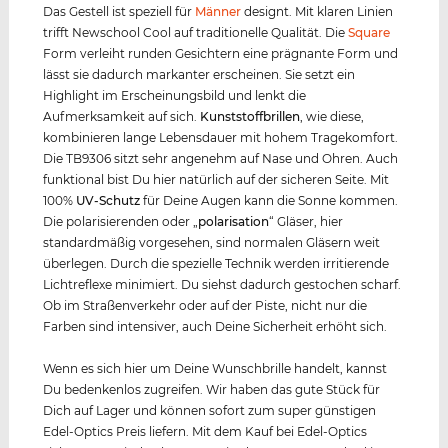
Das Gestell ist speziell für
Männer
designt. Mit klaren Linien
trifft Newschool Cool auf traditionelle Qualität. Die
Square
Form verleiht runden Gesichtern eine prägnante Form und
lässt sie dadurch markanter erscheinen. Sie setzt ein
Highlight im Erscheinungsbild und lenkt die
Aufmerksamkeit auf sich.
Kunststof
f
brillen
, wie diese,
kombinieren lange Lebensdauer mit hohem Tragekomfort.
Die TB9306 sitzt sehr angenehm auf Nase und Ohren. Auch
funktional bist Du hier natürlich auf der sicheren Seite. Mit
100%
UV-Schutz
für Deine Augen kann die Sonne kommen.
Die polarisierenden oder „
polarisation
“ Gläser, hier
standardmäßig vorgesehen, sind normalen Gläsern weit
überlegen. Durch die spezielle Technik werden irritierende
Lichtreflexe minimiert. Du siehst dadurch gestochen scharf.
Ob im Straßenverkehr oder auf der Piste, nicht nur die
Farben sind intensiver, auch Deine Sicherheit erhöht sich.
Wenn es sich hier um Deine Wunschbrille handelt, kannst
Du bedenkenlos zugreifen. Wir haben das gute Stück für
Dich auf Lager und können sofort zum super günstigen
Edel-Optics Preis liefern. Mit dem Kauf bei Edel-Optics