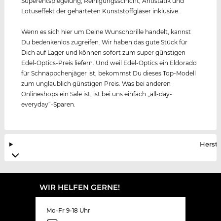
Superentspiegelung, Reinigungsschicht, Antistatik und
Lotuseffekt der gehärteten Kunststoffgläser inklusive.
Wenn es sich hier um Deine Wunschbrille handelt, kannst
Du bedenkenlos zugreifen. Wir haben das gute Stück für
Dich auf Lager und können sofort zum super günstigen
Edel-Optics-Preis liefern. Und weil Edel-Optics ein Eldorado
für Schnäppchenjäger ist, bekommst Du dieses Top-Modell
zum unglaublich günstigen Preis. Was bei anderen
Onlineshops ein Sale ist, ist bei uns einfach „all-day-
everyday“-Sparen.
Herste
WIR HELFEN GERNE!
Mo-Fr 9-18 Uhr