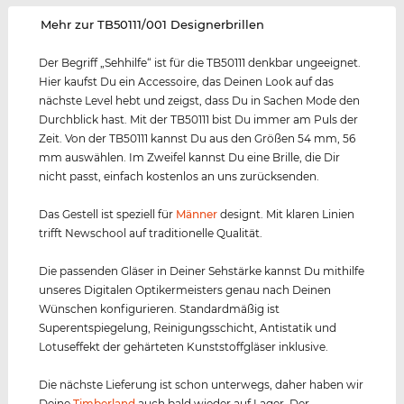
‌Mehr zur TB50111/001 Designerbrillen
Der Begriff „Sehhilfe“ ist für die TB50111 denkbar ungeeignet.
Hier kaufst Du ein Accessoire, das Deinen Look auf das
nächste Level hebt und zeigst, dass Du in Sachen Mode den
Durchblick hast. Mit der TB50111 bist Du immer am Puls der
Zeit. Von der TB50111 kannst Du aus den Größen 54 mm, 56
mm auswählen. Im Zweifel kannst Du eine Brille, die Dir
nicht passt, einfach kostenlos an uns zurücksenden.
Das Gestell ist speziell für
Männer
designt. Mit klaren Linien
trifft Newschool auf traditionelle Qualität.
Die passenden Gläser in Deiner Sehstärke kannst Du mithilfe
unseres Digitalen Optikermeisters genau nach Deinen
Wünschen konfigurieren. Standardmäßig ist
Superentspiegelung, Reinigungsschicht, Antistatik und
Lotuseffekt der gehärteten Kunststoffgläser inklusive.
Die nächste Lieferung ist schon unterwegs, daher haben wir
Deine
Timberland
auch bald wieder auf Lager. Der