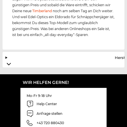
günstigen Preis und sobald die Ware eintrifft, schicken wir
Deine neue
Timberland
noch am selben Tag an Dich weiter.
Und weil Edel-Optics ein Eldorado für Schnäppchenjäger ist,
bekommst Du dieses Top-Modell zum unglaublich
günstigen Preis. Was bei anderen Onlineshops ein Sale ist,
ist bei uns einfach „all-day-everyday“-Sparen.
Herste
WIR HELFEN GERNE!
Mo-Fr 9-18 Uhr
Help Center
Anfrage stellen
+43 720 880430