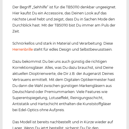
Der Begriff „Sehhilfe“ ist für die TB50110 denkbar ungeeignet.
Hier kaufst Du ein Accessoire, das Deinen Look auf das
nächste Level hebt und zeigst, dass Du in Sachen Mode den
Durchblick hast. Mit der TB50110 bist Du immer am Puls der
Zeit.
Schnörkellos und stark in Material und Verarbeitung: Diese
Herrenbrille
steht für edles Design und Selbstbewusstsein.
Dazu bekommst Du bei uns auch günstig die richtigen
Korrektionsgläser. Alles, was Du dazu brauchst, sind Deine
aktuellen Dioptrienwerte, die Dir z.B. der Augenarzt Deines
Vertrauens ermittelt. Mit dem Digitalen Optikermeister hast
Du dann die Wahl zwischen günstigen Markengläsern aus
Deutschland oder Premiummarken. Viele Features wie
Superentspiegelung, Lotuseffekt, Reinigungsschicht,
Antistatik und Hartschicht enthalten die Kunststoffgläser
bei Edel-Optics ohne Aufpreis.
Das Modell ist bereits nachbestellt und in Kürze wieder auf
Lager. Wenn Du jetzt bestellst, sicherst Du Dir den