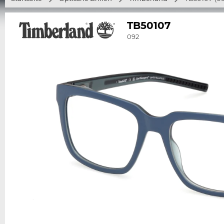
TB50107
092