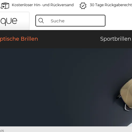
Kostenloser Hin- und Rückversand
30 Tage Rückgaberecht
ptische Brillen
Sportbrillen
2)