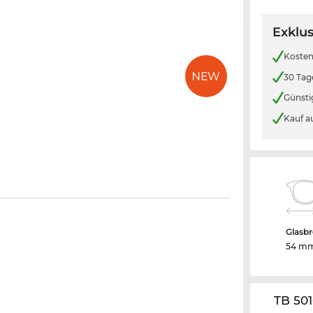
Exklus
Kosten
30 Tag
Günsti
Kauf a
Glasbr
54 m
TB 50