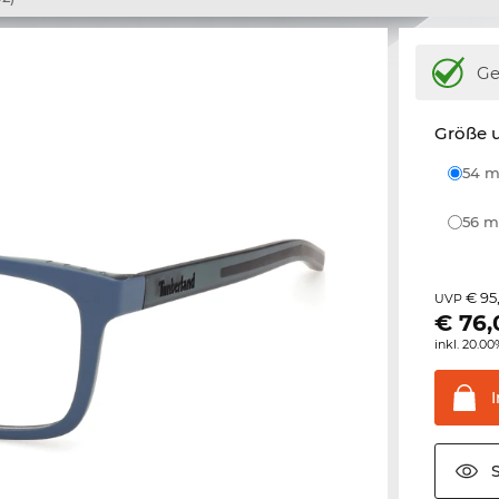
Ge
Größe u
54
56
€ 95
UVP
€
76,
inkl. 20.0