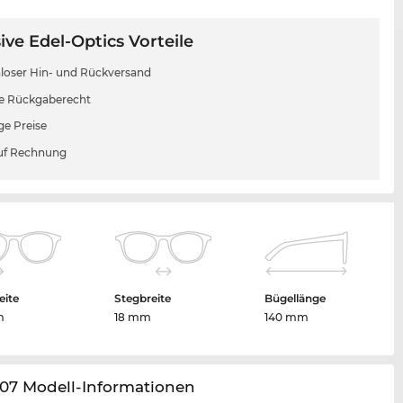
ive Edel-Optics Vorteile
loser Hin- und Rückversand
e Rückgaberecht
ge Preise
uf Rechnung
eite
Stegbreite
Bügellänge
m
18 mm
140 mm
107 Modell-Informationen