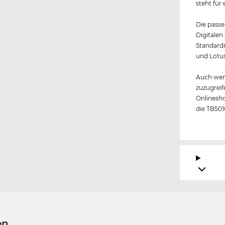
steht für
Die passe
Digitalen
Standardm
und Lotus
Auch wen
zuzugreif
Onlinesho
die TB501
en