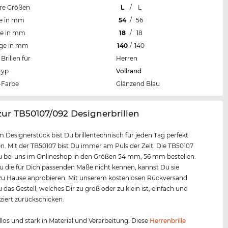
re Größen
L
/
L
te in mm
54
/
56
te in mm
18
/
18
nge in mm
140
/
140
Brillen für
Herren
typ
Vollrand
Farbe
Glänzend Blau
zur TB50107/092 Designerbrillen
m Designerstück bist Du brillentechnisch für jeden Tag perfekt
. Mit der TB50107 bist Du immer am Puls der Zeit. Die TB50107
 bei uns im Onlineshop in den Größen 54 mm, 56 mm bestellen.
Du die für Dich passenden Maße nicht kennen, kannst Du sie
u Hause anprobieren. Mit unserem kostenlosen Rückversand
 das Gestell, welches Dir zu groß oder zu klein ist, einfach und
iert zurückschicken.
los und stark in Material und Verarbeitung: Diese
Herrenbrille