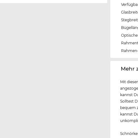
Verfügba
Glasbrei
Stegbrei
Bügellä
Optische 
Rahmen
Rahmen-
‌Mehr 
Mit diese
angezogen
kannst Du
Solltest 
bequem z
kannst Du
unkompliz
Schnörkel