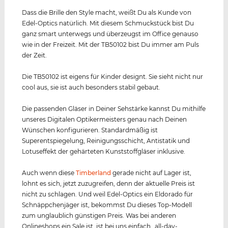
Dass die Brille den Style macht, weißt Du als Kunde von
Edel-Optics natürlich. Mit diesem Schmuckstück bist Du
ganz smart unterwegs und überzeugst im Office genauso
wie in der Freizeit. Mit der TB50102 bist Du immer am Puls
der Zeit.
Die TB50102 ist eigens für Kinder designt. Sie sieht nicht nur
cool aus, sie ist auch besonders stabil gebaut.
Die passenden Gläser in Deiner Sehstärke kannst Du mithilfe
unseres Digitalen Optikermeisters genau nach Deinen
Wünschen konfigurieren. Standardmäßig ist
Superentspiegelung, Reinigungsschicht, Antistatik und
Lotuseffekt der gehärteten Kunststoffgläser inklusive.
Auch wenn diese
Timberland
gerade nicht auf Lager ist,
lohnt es sich, jetzt zuzugreifen, denn der aktuelle Preis ist
nicht zu schlagen. Und weil Edel-Optics ein Eldorado für
Schnäppchenjäger ist, bekommst Du dieses Top-Modell
zum unglaublich günstigen Preis. Was bei anderen
Onlineshops ein Sale ist, ist bei uns einfach „all-day-