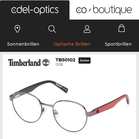
0
Sonnenbrillen
Optische Brillen
Sportbrillen
TB50102
Junior
008