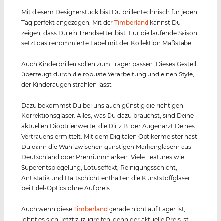
Mit diesem Designerstück bist Du brillentechnisch für jeden
Tag perfekt angezogen. Mit der
Timberland
kannst Du
zeigen, dass Du ein Trendsetter bist. Für die laufende Saison
setzt das renommierte Label mit der Kollektion Maßstäbe.
Auch Kinderbrillen sollen zum Träger passen. Dieses Gestell
überzeugt durch die robuste Verarbeitung und einen Style,
der Kinderaugen strahlen lässt.
Dazu bekommst Du bei uns auch günstig die richtigen
Korrektionsgläser. Alles, was Du dazu brauchst, sind Deine
aktuellen Dioptrienwerte, die Dir z.B. der Augenarzt Deines
Vertrauens ermittelt. Mit dem Digitalen Optikermeister hast
Du dann die Wahl zwischen günstigen Markengläsern aus
Deutschland oder Premiummarken. Viele Features wie
Superentspiegelung, Lotuseffekt, Reinigungsschicht,
Antistatik und Hartschicht enthalten die Kunststoffgläser
bei Edel-Optics ohne Aufpreis.
Auch wenn diese
Timberland
gerade nicht auf Lager ist,
lohnt es sich, jetzt zuzugreifen, denn der aktuelle Preis ist