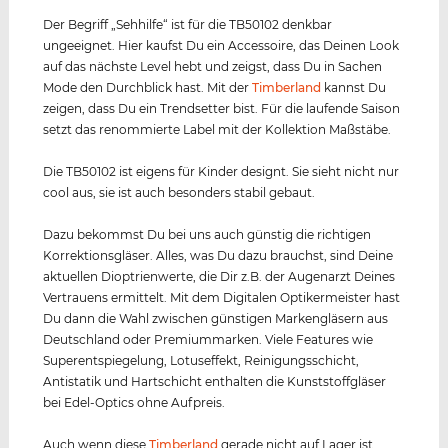
Der Begriff „Sehhilfe“ ist für die TB50102 denkbar
ungeeignet. Hier kaufst Du ein Accessoire, das Deinen Look
auf das nächste Level hebt und zeigst, dass Du in Sachen
Mode den Durchblick hast. Mit der
Timberland
kannst Du
zeigen, dass Du ein Trendsetter bist. Für die laufende Saison
setzt das renommierte Label mit der Kollektion Maßstäbe.
Die TB50102 ist eigens für Kinder designt. Sie sieht nicht nur
cool aus, sie ist auch besonders stabil gebaut.
Dazu bekommst Du bei uns auch günstig die richtigen
Korrektionsgläser. Alles, was Du dazu brauchst, sind Deine
aktuellen Dioptrienwerte, die Dir z.B. der Augenarzt Deines
Vertrauens ermittelt. Mit dem Digitalen Optikermeister hast
Du dann die Wahl zwischen günstigen Markengläsern aus
Deutschland oder Premiummarken. Viele Features wie
Superentspiegelung, Lotuseffekt, Reinigungsschicht,
Antistatik und Hartschicht enthalten die Kunststoffgläser
bei Edel-Optics ohne Aufpreis.
Auch wenn diese
Timberland
gerade nicht auf Lager ist,