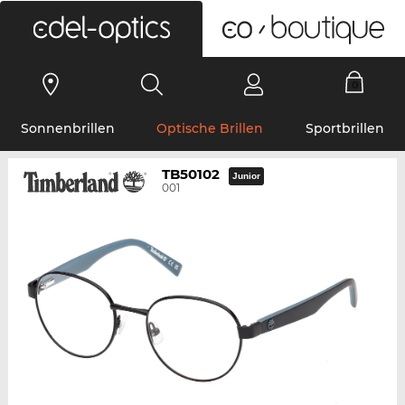
0
Sonnenbrillen
Optische Brillen
Sportbrillen
TB50102
Junior
001