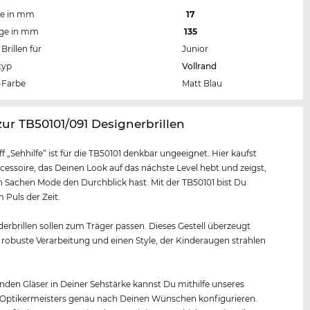
te in mm
17
nge in mm
135
Brillen für
Junior
typ
Vollrand
Farbe
Matt Blau
zur TB50101/091 Designerbrillen
ff „Sehhilfe“ ist für die TB50101 denkbar ungeeignet. Hier kaufst
cessoire, das Deinen Look auf das nächste Level hebt und zeigst,
n Sachen Mode den Durchblick hast. Mit der TB50101 bist Du
Puls der Zeit.
erbrillen sollen zum Träger passen. Dieses Gestell überzeugt
 robuste Verarbeitung und einen Style, der Kinderaugen strahlen
nden Gläser in Deiner Sehstärke kannst Du mithilfe unseres
 Optikermeisters genau nach Deinen Wünschen konfigurieren.