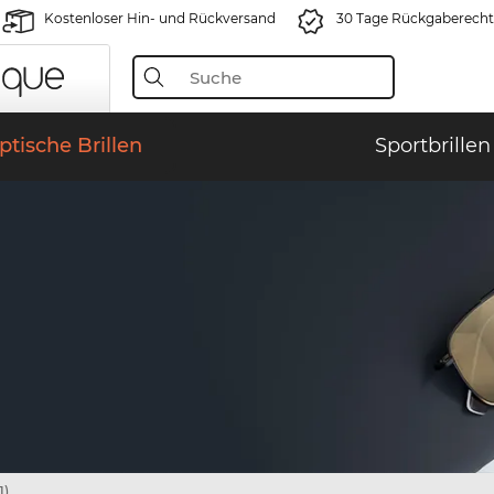
Kostenloser Hin- und Rückversand
30 Tage Rückgaberecht
ptische Brillen
Sportbrillen
1)