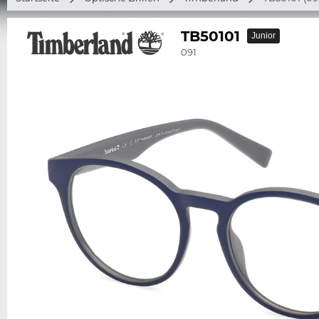
TB50101
Junior
091