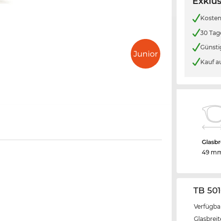
Exklus
Kosten
30 Tag
Günsti
Kauf a
Glasbr
49 m
TB 501
Verfügba
Glasbrei