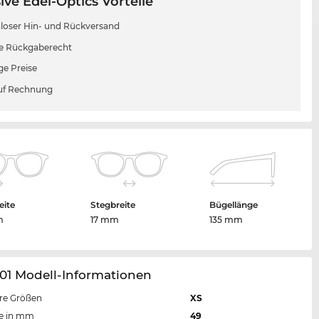
ive Edel-Optics Vorteile
loser Hin- und Rückversand
e Rückgaberecht
ge Preise
uf Rechnung
eite
Stegbreite
Bügellänge
m
17 mm
135 mm
01 Modell-Informationen
re Größen
XS
te in mm
49