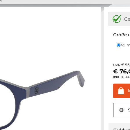
Ge
Größe u
49
€ 95
UVP
€
76,
inkl. 20.0