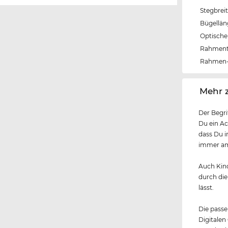
Stegbrei
Bügellä
Optische 
Rahmen
Rahmen-
‌Mehr 
Der Begri
Du ein Ac
dass Du i
immer am 
Auch Kind
durch die
lässt.
Die passe
Digitalen