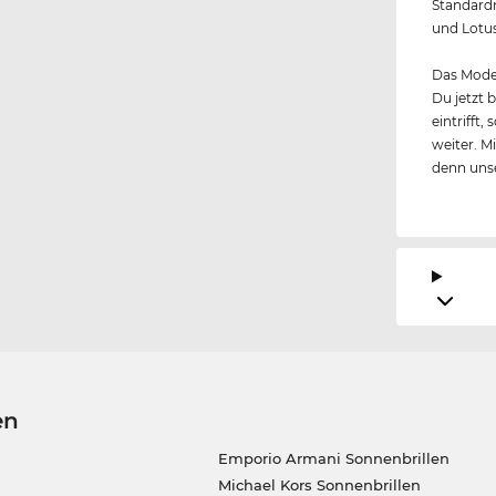
Standardm
und Lotus
Das Model
Du jetzt 
eintrifft
weiter. M
denn unse
en
Emporio Armani Sonnenbrillen
Michael Kors Sonnenbrillen