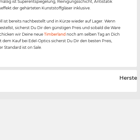
äßig ist Superentspiegelung, Reinigungsschicht, Antistatik
effekt der gehärteten Kunststoffgläser inklusive.
l ist bereits nachbestellt und in Kürze wieder auf Lager. Wenn
bestellst, sicherst Du Dir den günstigen Preis und sobald die Ware
, schicken wir Deine neue
Timberland
noch am selben Tag an Dich
it dem Kauf bei Edel-Optics sicherst Du Dir den besten Preis,
r Standard ist on Sale.
Herstel