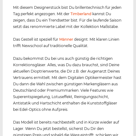
Mit diesem Designerstück bist Du brillentechnisch für jeden
Tag perfekt angezogen. Mit der
Timberland
kannst Du
zeigen, dass Du ein Trendsetter bist. Für die laufende Saison
setzt das renommierte Label mit der Kollektion Maßstäbe.
Das Gestell ist speziell für
Männer
designt. Mit klaren Linien
trifft Newschool auf traditionelle Qualität.
Dazu bekommst Du bei uns auch günstig die richtigen
Korrektionsgläser. Alles, was Du dazu brauchst, sind Deine
aktuellen Dioptrienwerte, die Dir z.B. der Augenarzt Deines
Vertrauens ermittelt. Mit dem Digitalen Optikermeister hast
Du dann die Wahl zwischen günstigen Markengläsern aus
Deutschland oder Premiummarken. Viele Features wie
Superentspiegelung, Lotuseffekt, Reinigungsschicht,
Antistatik und Hartschicht enthalten die Kunststoffgläser
bei Edel-Optics ohne Aufpreis.
Das Modell ist bereits nachbestellt und in Kürze wieder auf
Lager. Wenn Du jetzt bestellst, sicherst Du Dir den
günstigen Preis und sobald die Ware eintrifft, schicken wir