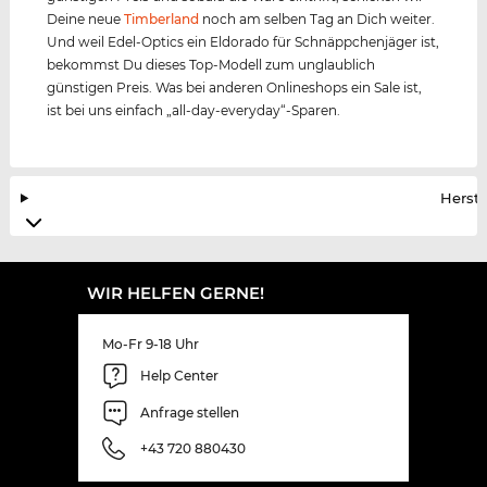
Deine neue
Timberland
noch am selben Tag an Dich weiter.
Und weil Edel-Optics ein Eldorado für Schnäppchenjäger ist,
bekommst Du dieses Top-Modell zum unglaublich
günstigen Preis. Was bei anderen Onlineshops ein Sale ist,
ist bei uns einfach „all-day-everyday“-Sparen.
Herste
WIR HELFEN GERNE!
Mo-Fr 9-18 Uhr
Help Center
Anfrage stellen
+43 720 880430