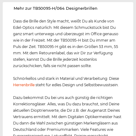
‌Mehr zur TB50095-H/064 Designerbrillen
Dass die Brille den Style macht, weißt Du als Kunde von
Edel-Optics natürlich. Mit diesem Schmuckstück bist Du
ganz smart unterwegs und überzeugst im Office genauso
wie in der Freizeit. Mit der TB50095-H bist Du immer am
Puls der Zeit. TB50095-H gibt es in den Größen 53 mm, 55
mm. Mit dem Retourenlabel, das wir Dir zur Verfügung
stellen, kannst Du die Brille jederzeit kostenlos
zurückschicken, falls sie nicht passen sollte.
Schnörkellos und stark in Material und Verarbeitung: Diese
Herrenbrille
steht für edles Design und Selbstbewusstsein.
Dazu bekommst Du bei uns auch günstig die richtigen
Korrektionsgläser. Alles, was Du dazu brauchst, sind Deine
aktuellen Dioptrienwerte, die Dir z.B. der Augenarzt Deines
Vertrauens ermittelt. Mit dem Digitalen Optikermeister hast
Du dann die Wahl zwischen günstigen Markengläsern aus
Deutschland oder Premiummarken. Viele Features wie
Superentspiegelung, Lotuseffekt, Reinigungsschicht,