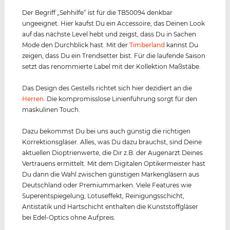
Der Begriff „Sehhilfe“ ist für die TB50094 denkbar
ungeeignet. Hier kaufst Du ein Accessoire, das Deinen Look
auf das nächste Level hebt und zeigst, dass Du in Sachen
Mode den Durchblick hast. Mit der
Timberland
kannst Du
zeigen, dass Du ein Trendsetter bist. Für die laufende Saison
setzt das renommierte Label mit der Kollektion Maßstäbe.
Das Design des Gestells richtet sich hier dezidiert an die
Herren
. Die kompromisslose Linienführung sorgt für den
maskulinen Touch.
Dazu bekommst Du bei uns auch günstig die richtigen
Korrektionsgläser. Alles, was Du dazu brauchst, sind Deine
aktuellen Dioptrienwerte, die Dir z.B. der Augenarzt Deines
Vertrauens ermittelt. Mit dem Digitalen Optikermeister hast
Du dann die Wahl zwischen günstigen Markengläsern aus
Deutschland oder Premiummarken. Viele Features wie
Superentspiegelung, Lotuseffekt, Reinigungsschicht,
Antistatik und Hartschicht enthalten die Kunststoffgläser
bei Edel-Optics ohne Aufpreis.