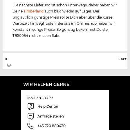
Die nächste Lieferung ist schon unterwegs, daher haben wir
Deine
Timberland
auch bald wieder auf Lager. Der
unglaublich günstige Preis sollte Dich aber über die kurze
Wartezeit hinwegtrösten. Bei uns im Onlineshop haben wir
konstant niedrige Preise. So günstig bekommst Du die
TB50094 nicht mal on Sale.
Herste
WIR HELFEN GERNE!
Mo-Fr 9-18 Uhr
Help Center
Anfrage stellen
+43 720 880430