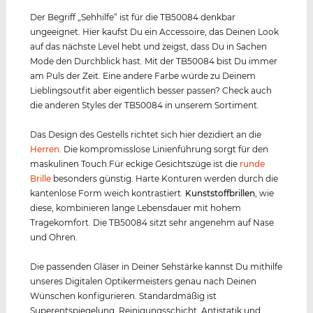
Der Begriff „Sehhilfe“ ist für die TB50084 denkbar
ungeeignet. Hier kaufst Du ein Accessoire, das Deinen Look
auf das nächste Level hebt und zeigst, dass Du in Sachen
Mode den Durchblick hast. Mit der TB50084 bist Du immer
am Puls der Zeit. Eine andere Farbe würde zu Deinem
Lieblingsoutfit aber eigentlich besser passen? Check auch
die anderen Styles der TB50084 in unserem Sortiment.
Das Design des Gestells richtet sich hier dezidiert an die
Herren
. Die kompromisslose Linienführung sorgt für den
maskulinen Touch.Für eckige Gesichtszüge ist die
runde
Brille
besonders günstig. Harte Konturen werden durch die
kantenlose Form weich kontrastiert.
Kunststof
f
brillen
, wie
diese, kombinieren lange Lebensdauer mit hohem
Tragekomfort. Die TB50084 sitzt sehr angenehm auf Nase
und Ohren.
Die passenden Gläser in Deiner Sehstärke kannst Du mithilfe
unseres Digitalen Optikermeisters genau nach Deinen
Wünschen konfigurieren. Standardmäßig ist
Superentspiegelung, Reinigungsschicht, Antistatik und