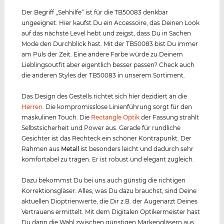
Der Begriff „Sehhilfe“ ist für die TB50083 denkbar
ungeeignet. Hier kaufst Du ein Accessoire, das Deinen Look
auf das nächste Level hebt und zeigst, dass Du in Sachen
Mode den Durchblick hast. Mit der TB50083 bist Du immer
am Puls der Zeit. Eine andere Farbe würde zu Deinem
Lieblingsoutfit aber eigentlich besser passen? Check auch
die anderen Styles der TB50083 in unserem Sortiment.
Das Design des Gestells richtet sich hier dezidiert an die
Herren
. Die kompromisslose Linienführung sorgt für den
maskulinen Touch. Die
Rectangle Optik
der Fassung strahlt
Selbstsicherheit und Power aus. Gerade für rundliche
Gesichter ist das Rechteck ein schöner Kontrapunkt. Der
Rahmen aus
Metall
ist besonders leicht und dadurch sehr
komfortabel zu tragen. Er ist robust und elegant zugleich.
Dazu bekommst Du bei uns auch günstig die richtigen
Korrektionsgläser. Alles, was Du dazu brauchst, sind Deine
aktuellen Dioptrienwerte, die Dir z.B. der Augenarzt Deines
Vertrauens ermittelt. Mit dem Digitalen Optikermeister hast
Du dann die Wahl zwischen günstigen Markengläsern aus