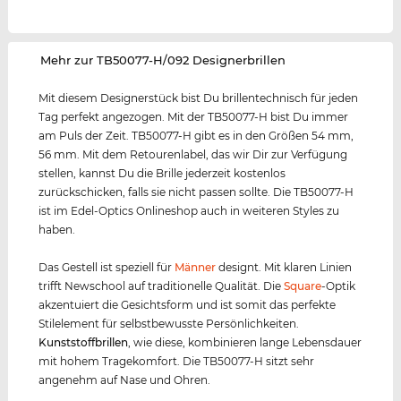
‌Mehr zur TB50077-H/092 Designerbrillen
Mit diesem Designerstück bist Du brillentechnisch für jeden
Tag perfekt angezogen. Mit der TB50077-H bist Du immer
am Puls der Zeit. TB50077-H gibt es in den Größen 54 mm,
56 mm. Mit dem Retourenlabel, das wir Dir zur Verfügung
stellen, kannst Du die Brille jederzeit kostenlos
zurückschicken, falls sie nicht passen sollte. Die TB50077-H
ist im Edel-Optics Onlineshop auch in weiteren Styles zu
haben.
Das Gestell ist speziell für
Männer
designt. Mit klaren Linien
trifft Newschool auf traditionelle Qualität. Die
Square
-Optik
akzentuiert die Gesichtsform und ist somit das perfekte
Stilelement für selbstbewusste Persönlichkeiten.
Kunststof
f
brillen
, wie diese, kombinieren lange Lebensdauer
mit hohem Tragekomfort. Die TB50077-H sitzt sehr
angenehm auf Nase und Ohren.