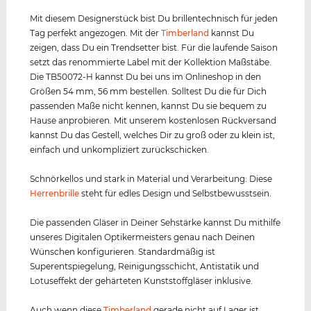
Mit diesem Designerstück bist Du brillentechnisch für jeden
Tag perfekt angezogen. Mit der
Timberland
kannst Du
zeigen, dass Du ein Trendsetter bist. Für die laufende Saison
setzt das renommierte Label mit der Kollektion Maßstäbe.
Die TB50072-H kannst Du bei uns im Onlineshop in den
Größen 54 mm, 56 mm bestellen. Solltest Du die für Dich
passenden Maße nicht kennen, kannst Du sie bequem zu
Hause anprobieren. Mit unserem kostenlosen Rückversand
kannst Du das Gestell, welches Dir zu groß oder zu klein ist,
einfach und unkompliziert zurückschicken.
Schnörkellos und stark in Material und Verarbeitung: Diese
Herrenbrille
steht für edles Design und Selbstbewusstsein.
Die passenden Gläser in Deiner Sehstärke kannst Du mithilfe
unseres Digitalen Optikermeisters genau nach Deinen
Wünschen konfigurieren. Standardmäßig ist
Superentspiegelung, Reinigungsschicht, Antistatik und
Lotuseffekt der gehärteten Kunststoffgläser inklusive.
Auch wenn diese
Timberland
gerade nicht auf Lager ist,