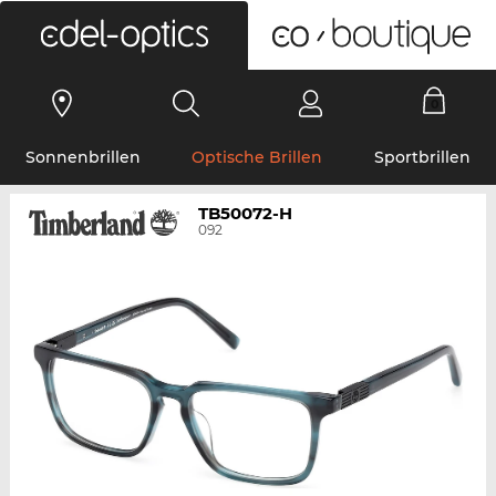
0
Sonnenbrillen
Optische Brillen
Sportbrillen
TB50072-H
092