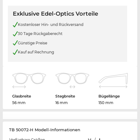
Exklusive Edel-Optics Vorteile
Kostenloser Hin- und Rückversand
30 Tage Rückgaberecht
Günstige Preise
Kauf auf Rechnung
Glasbreite
Stegbreite
Bügellänge
56 mm
16 mm
150 mm
TB 50072-H Modell-Informationen
Verfügbare Größen
M
/
L