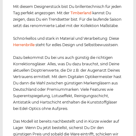
Mit diesem Designerstück bist Du brillentechnisch für jeden
Tag perfekt angezogen. Mit der
Timberland
kannst Du
zeigen, dass Du ein Trendsetter bist. Für die laufende Saison
setzt das renommierte Label mit der Kollektion Maßstäbe.
Schnörkellos und stark in Material und Verarbeitung: Diese
Herrenbrille
steht für edles Design und Selbstbewusstsein.
Dazu bekommst Du bei uns auch günstig die richtigen
Korrektionsgläser. Alles, was Du dazu brauchst, sind Deine
aktuellen Dioptrienwerte, die Dir z.B. der Augenarzt Deines
Vertrauens ermittelt. Mit dem Digitalen Optikermeister hast
Du dann die Wahl zwischen günstigen Markengläsern aus
Deutschland oder Premiummarken. Viele Features wie
Superentspiegelung, Lotuseffekt, Reinigungsschicht,
Antistatik und Hartschicht enthalten die Kunststoffgläser
bei Edel-Optics ohne Aufpreis.
Das Modell ist bereits nachbestellt und in Kürze wieder auf
Lager. Wenn Du jetzt bestellst, sicherst Du Dir den
günstigen Preis und sobald die Ware eintrifft, schicken wir