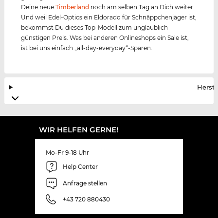
Deine neue
Timberland
noch am selben Tag an Dich weiter.
Und weil Edel-Optics ein Eldorado für Schnäppchenjäger ist,
bekommst Du dieses Top-Modell zum unglaublich
günstigen Preis. Was bei anderen Onlineshops ein Sale ist,
ist bei uns einfach „all-day-everyday“-Sparen.
Herste
WIR HELFEN GERNE!
Mo-Fr 9-18 Uhr
Help Center
Anfrage stellen
+43 720 880430