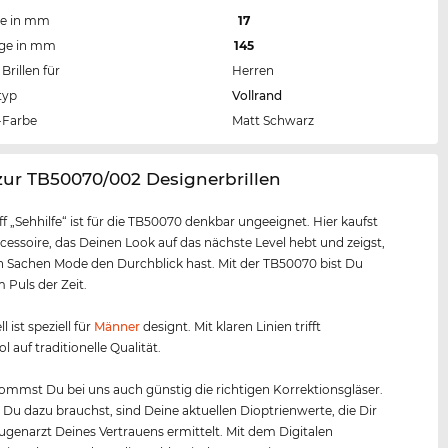
te in mm
17
nge in mm
145
Brillen für
Herren
typ
Vollrand
Farbe
Matt Schwarz
zur TB50070/002 Designerbrillen
ff „Sehhilfe“ ist für die TB50070 denkbar ungeeignet. Hier kaufst
cessoire, das Deinen Look auf das nächste Level hebt und zeigst,
n Sachen Mode den Durchblick hast. Mit der TB50070 bist Du
Puls der Zeit.
l ist speziell für
Männer
designt. Mit klaren Linien trifft
 auf traditionelle Qualität.
mmst Du bei uns auch günstig die richtigen Korrektionsgläser.
s Du dazu brauchst, sind Deine aktuellen Dioptrienwerte, die Dir
Augenarzt Deines Vertrauens ermittelt. Mit dem Digitalen