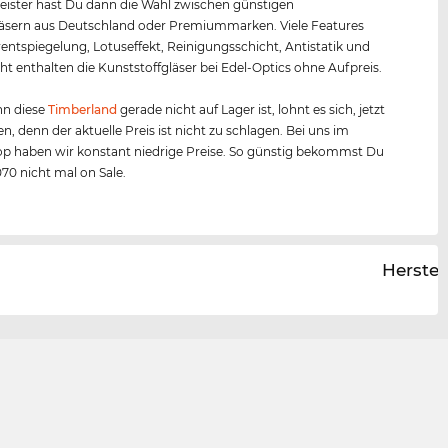
ister hast Du dann die Wahl zwischen günstigen
äsern aus Deutschland oder Premiummarken. Viele Features
entspiegelung, Lotuseffekt, Reinigungsschicht, Antistatik und
ht enthalten die Kunststoffgläser bei Edel-Optics ohne Aufpreis.
n diese
Timberland
gerade nicht auf Lager ist, lohnt es sich, jetzt
en, denn der aktuelle Preis ist nicht zu schlagen. Bei uns im
p haben wir konstant niedrige Preise. So günstig bekommst Du
70 nicht mal on Sale.
Herstel