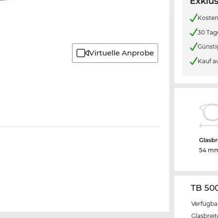
Exklus
Kosten
30 Tag
Günsti
Virtuelle Anprobe
Kauf a
Glasbr
54 m
TB 50
Verfügba
Glasbrei