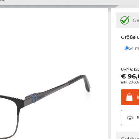
Ge
Größe u
54
€ 12
UVP
€
96,
inkl. 20.0