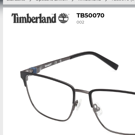
TB50070
002