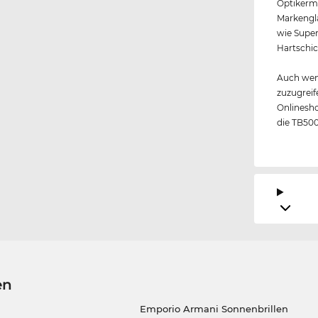
Optikerme
Markengl
wie Super
Hartschic
Auch wen
zuzugreif
Onlinesho
die TB500
en
Emporio Armani Sonnenbrillen