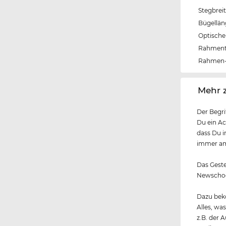
Stegbrei
Bügellä
Optische 
Rahmen
Rahmen-
‌Mehr 
Der Begri
Du ein Ac
dass Du i
immer am 
Das Gestel
Newschool
Dazu beko
Alles, wa
z.B. der 