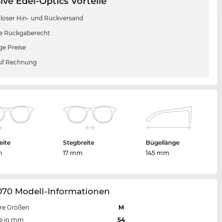
ive Edel-Optics Vorteile
loser Hin- und Rückversand
e Rückgaberecht
ge Preise
uf Rechnung
eite
Stegbreite
Bügellänge
m
17 mm
145 mm
070 Modell-Informationen
re Größen
M
te in mm
54