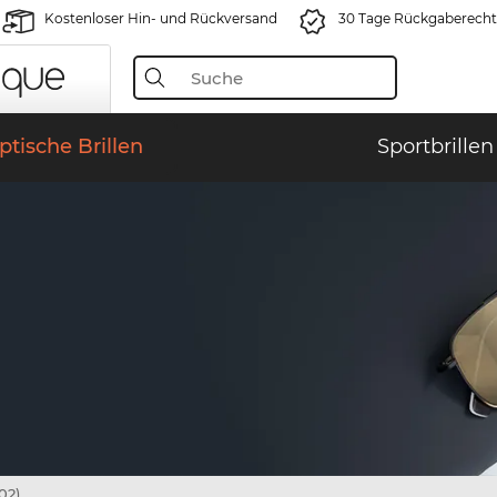
Kostenloser Hin- und Rückversand
30 Tage Rückgaberecht
ptische Brillen
Sportbrillen
02)