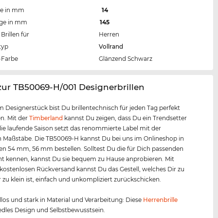
te in mm
14
nge in mm
145
Brillen für
Herren
typ
Vollrand
Farbe
Glänzend Schwarz
zur TB50069-H/001 Designerbrillen
m Designerstück bist Du brillentechnisch für jeden Tag perfekt
n. Mit der
Timberland
kannst Du zeigen, dass Du ein Trendsetter
 die laufende Saison setzt das renommierte Label mit der
n Maßstäbe. Die TB50069-H kannst Du bei uns im Onlineshop in
n 54 mm, 56 mm bestellen. Solltest Du die für Dich passenden
t kennen, kannst Du sie bequem zu Hause anprobieren. Mit
ostenlosen Rückversand kannst Du das Gestell, welches Dir zu
 zu klein ist, einfach und unkompliziert zurückschicken.
los und stark in Material und Verarbeitung: Diese
Herrenbrille
 edles Design und Selbstbewusstsein.