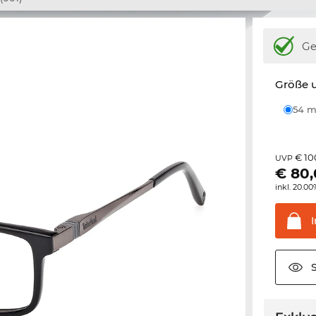
Ge
Größe u
54
€ 10
UVP
€
80
inkl. 20.0