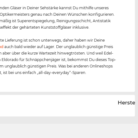
nden Gläser in Deiner Sehstärke kannst Du mithilfe unseres
 Optikermeisters genau nach Deinen Wünschen konfigurieren.
äßig ist Superentspiegelung, Reinigungsschicht, Antistatik
effekt der gehärteten Kunststoffgläser inklusive.
te Lieferung ist schon unterwegs, daher haben wir Deine
nd
auch bald wieder auf Lager. Der unglaublich günstige Preis
ch aber über die kurze Wartezeit hinwegtrösten. Und weil Edel-
n Eldorado für Schnäppchenjäger ist, bekommst Du dieses Top-
m unglaublich günstigen Preis. Was bei anderen Onlineshops
st, ist bei uns einfach „all-day-everyday“-Sparen.
Herstel