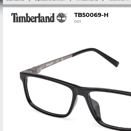
TB50069-H
001