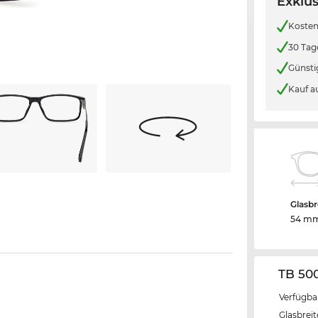
Exklus
Kosten
30 Tag
Günsti
Kauf a
Glasbr
54 m
TB 50
Verfügba
Glasbrei