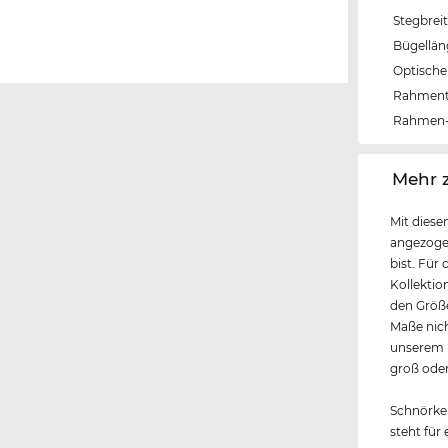
Stegbrei
Bügellä
Optische 
Rahmen
Rahmen-
‌Mehr 
Mit diese
angezoge
bist. Für
Kollektio
den Größe
Maße nich
unserem k
groß oder
Schnörkel
steht für