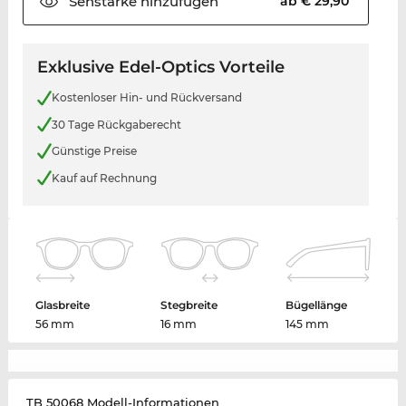
Sehstärke
hinzufügen
ab € 29,90
Exklusive Edel-Optics Vorteile
Kostenloser Hin- und Rückversand
30 Tage Rückgaberecht
Günstige Preise
Kauf auf Rechnung
Glasbreite
Stegbreite
Bügellänge
56 mm
16 mm
145 mm
TB 50068 Modell-Informationen