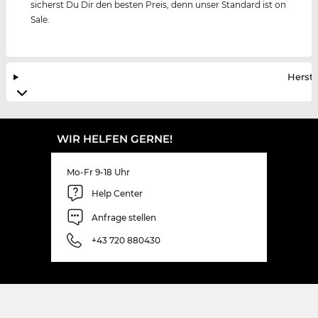
sicherst Du Dir den besten Preis, denn unser Standard ist on
Sale.
Herste
WIR HELFEN GERNE!
Mo-Fr 9-18 Uhr
Help Center
Anfrage stellen
+43 720 880430