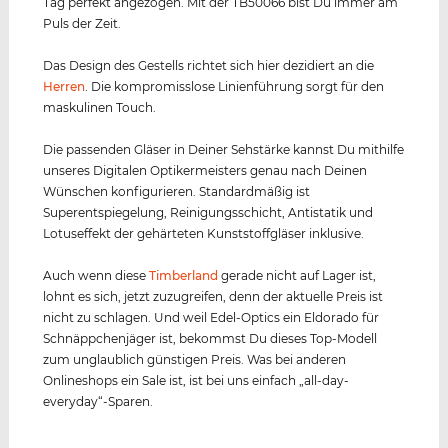
Tag perfekt angezogen. Mit der TB50066 bist Du immer am
Puls der Zeit.
Das Design des Gestells richtet sich hier dezidiert an die
Herren
. Die kompromisslose Linienführung sorgt für den
maskulinen Touch.
Die passenden Gläser in Deiner Sehstärke kannst Du mithilfe
unseres Digitalen Optikermeisters genau nach Deinen
Wünschen konfigurieren. Standardmäßig ist
Superentspiegelung, Reinigungsschicht, Antistatik und
Lotuseffekt der gehärteten Kunststoffgläser inklusive.
Auch wenn diese
Timberland
gerade nicht auf Lager ist,
lohnt es sich, jetzt zuzugreifen, denn der aktuelle Preis ist
nicht zu schlagen. Und weil Edel-Optics ein Eldorado für
Schnäppchenjäger ist, bekommst Du dieses Top-Modell
zum unglaublich günstigen Preis. Was bei anderen
Onlineshops ein Sale ist, ist bei uns einfach „all-day-
everyday“-Sparen.