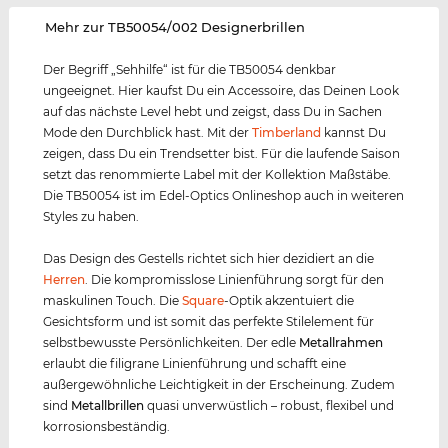
‌Mehr zur TB50054/002 Designerbrillen
Der Begriff „Sehhilfe“ ist für die TB50054 denkbar
ungeeignet. Hier kaufst Du ein Accessoire, das Deinen Look
auf das nächste Level hebt und zeigst, dass Du in Sachen
Mode den Durchblick hast. Mit der
Timberland
kannst Du
zeigen, dass Du ein Trendsetter bist. Für die laufende Saison
setzt das renommierte Label mit der Kollektion Maßstäbe.
Die TB50054 ist im Edel-Optics Onlineshop auch in weiteren
Styles zu haben.
Das Design des Gestells richtet sich hier dezidiert an die
Herren
. Die kompromisslose Linienführung sorgt für den
maskulinen Touch. Die
Square
-Optik akzentuiert die
Gesichtsform und ist somit das perfekte Stilelement für
selbstbewusste Persönlichkeiten. Der edle
Metall
rahmen
erlaubt die filigrane Linienführung und schafft eine
außergewöhnliche Leichtigkeit in der Erscheinung. Zudem
sind
Metall
brillen
quasi unverwüstlich – robust, flexibel und
korrosionsbeständig.