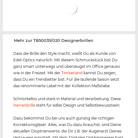
‌Mehr zur TB50035/020 Designerbrillen
Dass die Brille den Style macht, weißt Du als Kunde von
Edel-Optics natürlich. Mit diesem Schmuckstück bist Du
ganz smart unterwegs und überzeugst im Office genauso
wie in der Freizeit. Mit der
Timberland
kannst Du zeigen,
dass Du ein Trendsetter bist. Für die laufende Saison setzt
das renommierte Label mit der Kollektion Maßstäbe.
Schnörkellos und stark in Material und Verarbeitung: Diese
Herrenbrille
steht für edles Design und Selbstbewusstsein.
Dazu bekommst Du bei uns auch günstig die richtigen
Korrektionsgläser. Alles, was Du dazu brauchst, sind Deine
aktuellen Dioptrienwerte, die Dir z.B. der Augenarzt Deines
Vertrauens ermittelt. Mit dem Digitalen Optikermeister hast