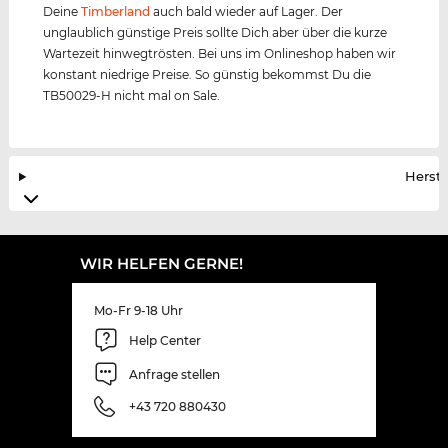
Deine
Timberland
auch bald wieder auf Lager. Der
unglaublich günstige Preis sollte Dich aber über die kurze
Wartezeit hinwegtrösten. Bei uns im Onlineshop haben wir
konstant niedrige Preise. So günstig bekommst Du die
TB50029-H nicht mal on Sale.
Herste
WIR HELFEN GERNE!
Mo-Fr 9-18 Uhr
Help Center
Anfrage stellen
+43 720 880430