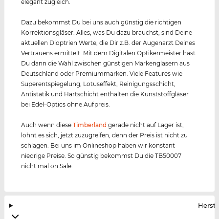
elegant zugleich.
Dazu bekommst Du bei uns auch günstig die richtigen
Korrektionsgläser. Alles, was Du dazu brauchst, sind Deine
aktuellen Dioptrien Werte, die Dir z.B. der Augenarzt Deines
Vertrauens ermittelt. Mit dem Digitalen Optikermeister hast
Du dann die Wahl zwischen günstigen Markengläsern aus
Deutschland oder Premiummarken. Viele Features wie
Superentspiegelung, Lotuseffekt, Reinigungsschicht,
Antistatik und Hartschicht enthalten die Kunststoffgläser
bei Edel-Optics ohne Aufpreis.
Auch wenn diese
Timberland
gerade nicht auf Lager ist,
lohnt es sich, jetzt zuzugreifen, denn der Preis ist nicht zu
schlagen. Bei uns im Onlineshop haben wir konstant
niedrige Preise. So günstig bekommst Du die TB50007
nicht mal on Sale.
Herste