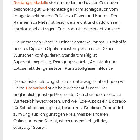
Rectangle Modelle
stehen runden und ovalen Gesichtern
besonders gut. Die rechteckige Form schlägt auch vom
Image Aspekt her die Brücke zu Ecken und Kanten. Der
Rahmen aus
Metall
ist besonders leicht und dadurch sehr
komfortabel zu tragen. Er ist robust und elegant zugleich.
Die passenden Gläser in Deiner Sehstärke kannst Du mithilfe
unseres Digitalen Optikermeisters genau nach Deinen
Wünschen konfigurieren. Standardmäßig ist
Superentspiegelung, Reinigungsschicht, Antistatik und
Lotuseffekt der gehärteten Kunststoffgläser inklusive.
Die nächste Lieferung ist schon unterwegs, daher haben wir
Deine
Timberland
auch bald wieder auf Lager. Der
unglaublich günstige Preis sollte Dich aber über die kurze
Wartezeit hinwegtrösten. Und weil Edel-Optics ein Eldorado
für Schnäppchenjäger ist, bekommst Du dieses Topmodell
zum unglaublich günstigen Preis. Was bei anderen
Onlineshops ein Sale ist, ist bei uns einfach „all-day-
everyday“ Sparen.