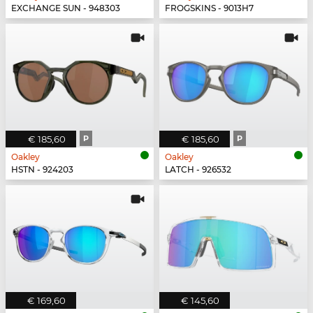
EXCHANGE SUN - 948303
FROGSKINS - 9013H7
€ 185,60
P
€ 185,60
P
Oakley
Oakley
HSTN - 924203
LATCH - 926532
€ 169,60
€ 145,60