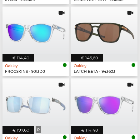
€ 114,40
€ 145,60
Oakley
Oakley
FROGSKINS - 9013D0
LATCH BETA - 943603
€ 197,60
P
€ 114,40
Oakley
Oakley