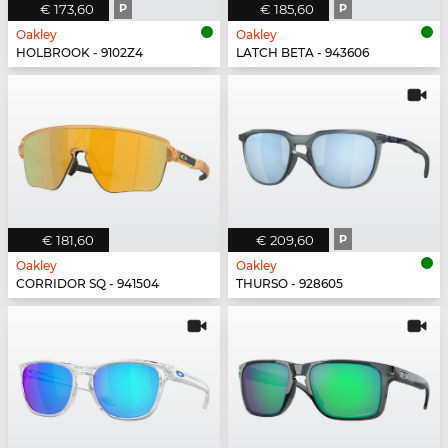
€ 173,60
P
€ 185,60
P
Oakley
Oakley
HOLBROOK - 9102Z4
LATCH BETA - 943606
€ 181,60
€ 209,60
P
Oakley
Oakley
CORRIDOR SQ - 941504
THURSO - 928605