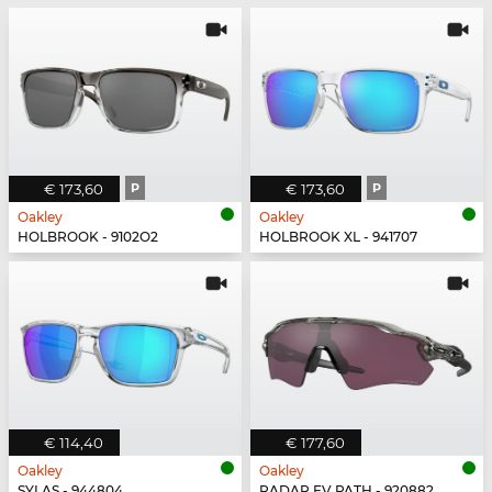
€ 173,60
P
€ 173,60
P
Oakley
Oakley
HOLBROOK - 9102O2
HOLBROOK XL - 941707
€ 114,40
€ 177,60
Oakley
Oakley
SYLAS - 944804
RADAR EV PATH - 920882