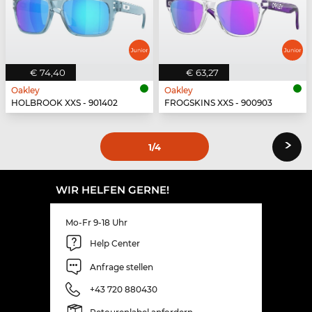
€ 74,40
€ 63,27
Oakley
Oakley
HOLBROOK XXS - 901402
FROGSKINS XXS - 900903
›
1
/4
WIR HELFEN GERNE!
Mo-Fr 9-18 Uhr
Help Center
Anfrage stellen
+43 720 880430