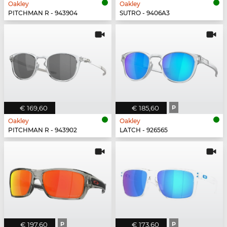
Oakley
Oakley
PITCHMAN R - 943904
SUTRO - 9406A3
€ 169,60
€ 185,60
P
Oakley
Oakley
PITCHMAN R - 943902
LATCH - 926565
€ 197,60
P
€ 173,60
P