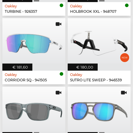
Oakley
Oakley
TURBINE - 926357
HOLBROOK XXL - 948707
€ 181,60
€ 180,00
Oakley
Oakley
CORRIDOR SQ - 941505
SUTRO LITE SWEEP - 946539