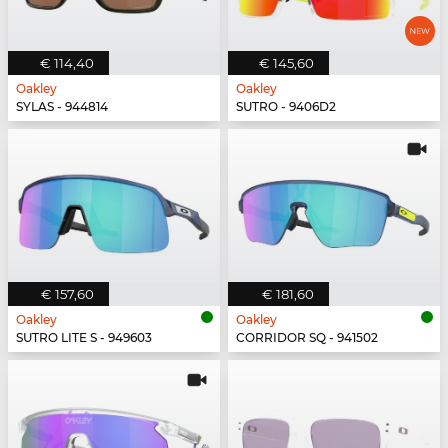
€ 114,40
€ 145,60
Oakley
Oakley
SYLAS - 944814
SUTRO - 9406D2
€ 157,60
€ 181,60
Oakley
Oakley
SUTRO LITE S - 949603
CORRIDOR SQ - 941502