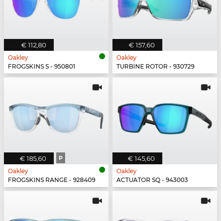
€ 112,80
€ 157,60
Oakley
Oakley
FROGSKINS S - 950801
TURBINE ROTOR - 930729
€ 185,60
P
€ 145,60
Oakley
Oakley
FROGSKINS RANGE - 928409
ACTUATOR SQ - 943003