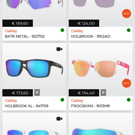
€ 169,60
€ 124,00
Oakley
Oakley
BXTR METAL - 923702
HOLBROOK - 9102AO
€ 173,60
P
€ 154,40
P
Oakley
Oakley
HOLBROOK XL - 941709
FROGSKINS - 9013M9