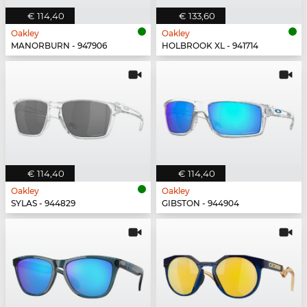
€ 114,40
€ 133,60
Oakley
Oakley
MANORBURN - 947906
HOLBROOK XL - 941714
€ 114,40
€ 114,40
Oakley
Oakley
SYLAS - 944829
GIBSTON - 944904