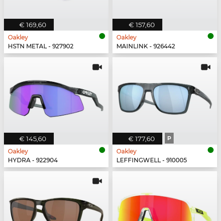
€ 169,60
€ 157,60
Oakley
Oakley
HSTN METAL - 927902
MAINLINK - 926442
€ 145,60
€ 177,60
P
Oakley
Oakley
HYDRA - 922904
LEFFINGWELL - 910005