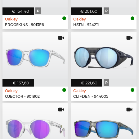
€ 154,40
P
€ 201,60
P
Oakley
Oakley
FROGSKINS - 9013F6
HSTN - 924211
€ 137,60
€ 221,60
P
Oakley
Oakley
OJECTOR - 901802
CLIFDEN - 944005