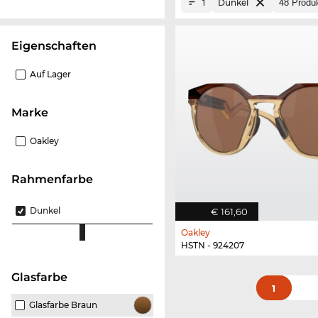
Dunkel
1
Eigenschaften
Auf Lager
Marke
Oakley
Rahmenfarbe
Dunkel
€ 161,60
Oakley
HSTN - 924207
Glasfarbe
1
Glasfarbe Braun