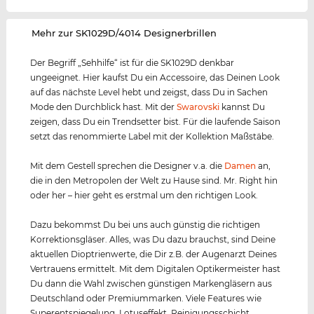
‌Mehr zur SK1029D/4014 Designerbrillen
Der Begriff „Sehhilfe“ ist für die SK1029D denkbar
ungeeignet. Hier kaufst Du ein Accessoire, das Deinen Look
auf das nächste Level hebt und zeigst, dass Du in Sachen
Mode den Durchblick hast. Mit der
Swarovski
kannst Du
zeigen, dass Du ein Trendsetter bist. Für die laufende Saison
setzt das renommierte Label mit der Kollektion Maßstäbe.
Mit dem Gestell sprechen die Designer v.a. die
Damen
an,
die in den Metropolen der Welt zu Hause sind. Mr. Right hin
oder her – hier geht es erstmal um den richtigen Look.
Dazu bekommst Du bei uns auch günstig die richtigen
Korrektionsgläser. Alles, was Du dazu brauchst, sind Deine
aktuellen Dioptrienwerte, die Dir z.B. der Augenarzt Deines
Vertrauens ermittelt. Mit dem Digitalen Optikermeister hast
Du dann die Wahl zwischen günstigen Markengläsern aus
Deutschland oder Premiummarken. Viele Features wie
Superentspiegelung, Lotuseffekt, Reinigungsschicht,