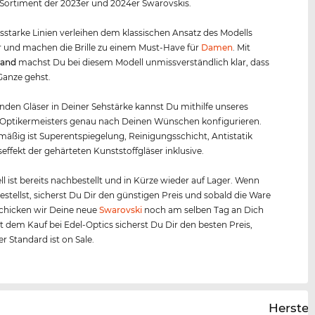
Sortiment der 2023er und 2024er Swarovskis.
starke Linien verleihen dem klassischen Ansatz des Modells
 und machen die Brille zu einem Must-Have für
Damen
. Mit
rand
machst Du bei diesem Modell unmissverständlich klar, dass
Ganze gehst.
nden Gläser in Deiner Sehstärke kannst Du mithilfe unseres
 Optikermeisters genau nach Deinen Wünschen konfigurieren.
äßig ist Superentspiegelung, Reinigungsschicht, Antistatik
effekt der gehärteten Kunststoffgläser inklusive.
l ist bereits nachbestellt und in Kürze wieder auf Lager. Wenn
bestellst, sicherst Du Dir den günstigen Preis und sobald die Ware
, schicken wir Deine neue
Swarovski
noch am selben Tag an Dich
it dem Kauf bei Edel-Optics sicherst Du Dir den besten Preis,
r Standard ist on Sale.
Herstel