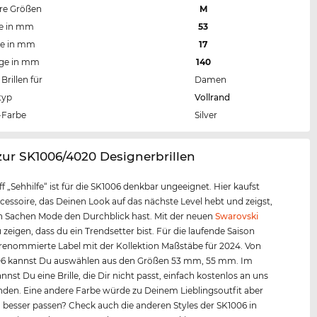
re Größen
M
te in mm
53
te in mm
17
nge in mm
140
Brillen für
Damen
typ
Vollrand
Farbe
Silver
zur SK1006/4020 Designerbrillen
ff „Sehhilfe“ ist für die SK1006 denkbar ungeeignet. Hier kaufst
cessoire, das Deinen Look auf das nächste Level hebt und zeigst,
n Sachen Mode den Durchblick hast. Mit der neuen
Swarovski
 zeigen, dass du ein Trendsetter bist. Für die laufende Saison
 renommierte Label mit der Kollektion Maßstäbe für 2024. Von
06 kannst Du auswählen aus den Größen 53 mm, 55 mm. Im
nnst Du eine Brille, die Dir nicht passt, einfach kostenlos an uns
den. Eine andere Farbe würde zu Deinem Lieblingsoutfit aber
h besser passen? Check auch die anderen Styles der SK1006 in