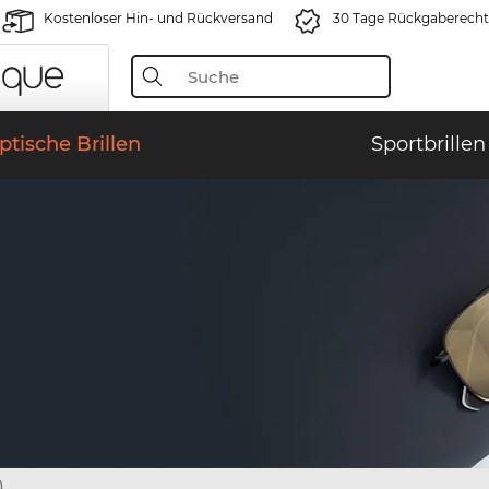
Kostenloser Hin- und Rückversand
30 Tage Rückgaberecht
ptische Brillen
Sportbrillen
)