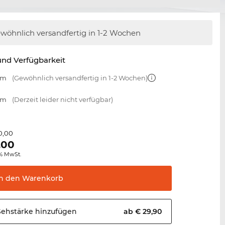
wöhnlich versandfertig
in 1-2 Wochen
nd Verfügbarkeit
mm
(Gewöhnlich versandfertig in 1-2 Wochen)
mm
(Derzeit leider nicht verfügbar)
0,00
,00
0% MwSt.
In den
Warenkorb
Sehstärke
hinzufügen
ab € 29,90