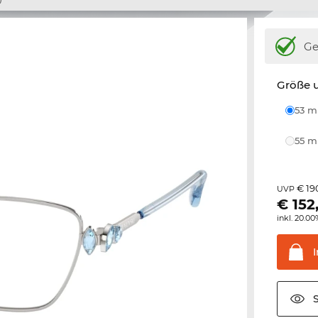
Ge
Größe u
53 
55 
€ 19
UVP
€
152
inkl. 20.0