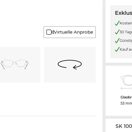
Exklus
Kosten
Virtuelle Anprobe
30 Tag
Günsti
Kauf a
Glasbr
53 m
SK 10