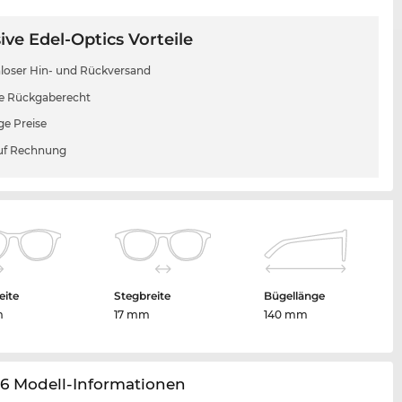
ive Edel-Optics Vorteile
loser Hin- und Rückversand
e Rückgaberecht
ge Preise
uf Rechnung
eite
Stegbreite
Bügellänge
m
17 mm
140 mm
06 Modell-Informationen