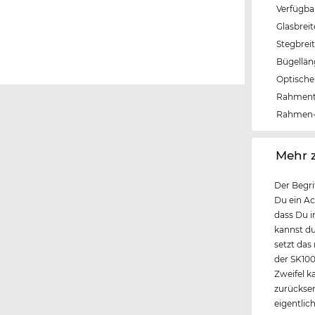
Verfügba
Glasbrei
Stegbrei
Bügellä
Optische 
Rahmen
Rahmen-
‌Mehr 
Der Begri
Du ein Ac
dass Du i
kannst du
setzt das
der SK10
Zweifel ka
zurücksen
eigentlic