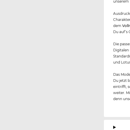
unserem 
Ausdrucks
Charakter
dem
Voll
Du auf’s 
Die passe
Digitalen
Standardm
und Lotus
Das Model
Du jetzt 
eintrifft
weiter. M
denn unse