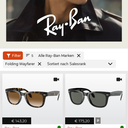
Filter
Alle Ray-Ban Marken
5
Folding Wayfarer
€ 143,20
€ 175,20
P