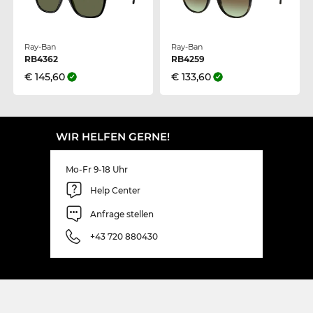
Ray-Ban
Ray-Ban
RB4362
RB4259
€ 145,60
€ 133,60
WIR HELFEN GERNE!
Mo-Fr 9-18 Uhr
Help Center
Anfrage stellen
+43 720 880430