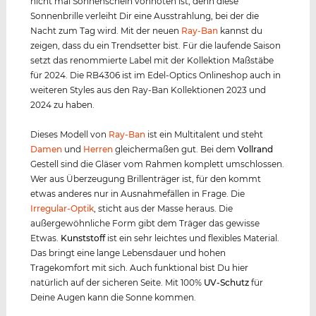
nicht mal Sonnenschein vonnöten ist, denn diese
Sonnenbrille verleiht Dir eine Ausstrahlung, bei der die
Nacht zum Tag wird. Mit der neuen
Ray-Ban
kannst du
zeigen, dass du ein Trendsetter bist. Für die laufende Saison
setzt das renommierte Label mit der Kollektion Maßstäbe
für 2024. Die RB4306 ist im Edel-Optics Onlineshop auch in
weiteren Styles aus den Ray-Ban Kollektionen 2023 und
2024 zu haben.
Dieses Modell von
Ray-Ban
ist ein Multitalent und steht
Damen
und
Herren
gleichermaßen gut. Bei dem
Vollrand
Gestell sind die Gläser vom Rahmen komplett umschlossen.
Wer aus Überzeugung Brillenträger ist, für den kommt
etwas anderes nur in Ausnahmefällen in Frage. Die
Irregular-Optik
, sticht aus der Masse heraus. Die
außergewöhnliche Form gibt dem Träger das gewisse
Etwas.
Kunststof
f
ist ein sehr leichtes und flexibles Material.
Das bringt eine lange Lebensdauer und hohen
Tragekomfort mit sich. Auch funktional bist Du hier
natürlich auf der sicheren Seite. Mit 100%
UV-Schutz
für
Deine Augen kann die Sonne kommen.