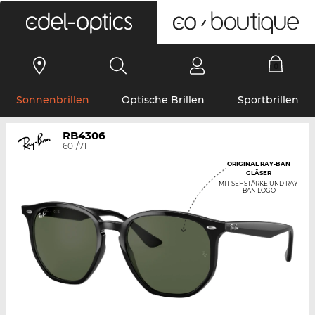
0
Sonnenbrillen
Optische Brillen
Sportbrillen
RB4306
601/71
ORIGINAL RAY-BAN
GLÄSER
MIT SEHSTÄRKE UND RAY-
BAN LOGO