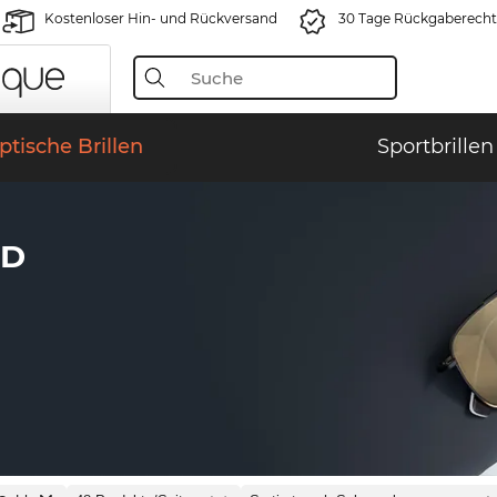
Kostenloser Hin- und Rückversand
30 Tage Rückgaberecht
ptische Brillen
Sportbrillen
LD