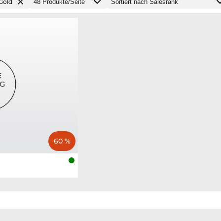
Gold
60 %