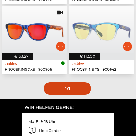
€ 63,27
€ 112,00
Oakley
Oakley
FROGSKINS XXS - 900906
FROGSKINS XS - 900642
1
/1
WIR HELFEN GERNE!
Mo-Fr 9-18 Uhr
Help Center