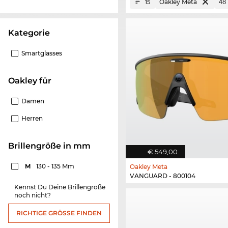
Oakley Meta
15
Kategorie
Smartglasses
Oakley für
Damen
Herren
Brillengröße in mm
€ 549,00
M
130 - 135 Mm
Oakley Meta
VANGUARD - 800104
Kennst Du Deine Brillengröße
noch nicht?
RICHTIGE GRÖSSE FINDEN