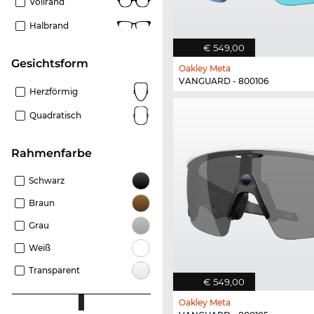
Vollrand
Halbrand
€ 549,00
Gesichtsform
Oakley Meta
VANGUARD - 800106
Herzförmig
Quadratisch
Rahmenfarbe
Schwarz
Braun
Grau
Weiß
Transparent
€ 549,00
Oakley Meta