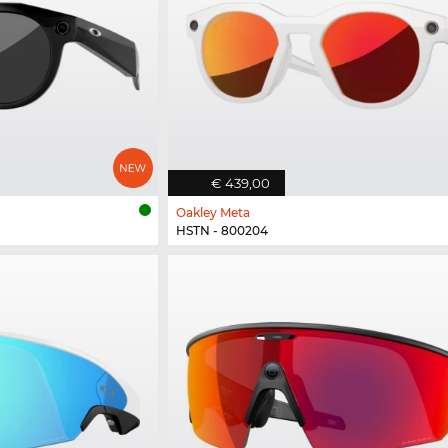
€ 439,00
Oakley Meta
HSTN - 800204