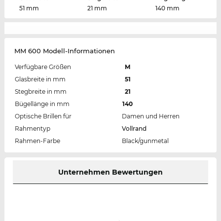
51 mm
21 mm
140 mm
MM 600 Modell-Informationen
Verfügbare Größen
M
Glasbreite in mm
51
Stegbreite in mm
21
Bügellänge in mm
140
Optische Brillen für
Damen und Herren
Rahmentyp
Vollrand
Rahmen-Farbe
Black/gunmetal
Unternehmen Bewertungen