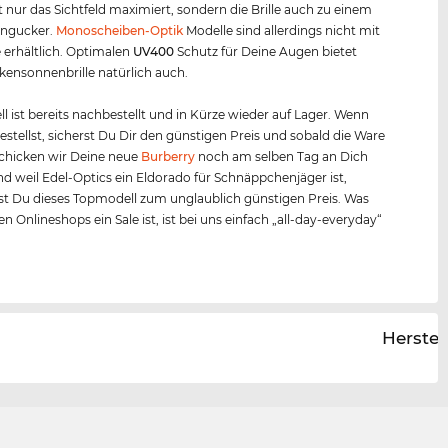
t nur das Sichtfeld maximiert, sondern die Brille auch zu einem
ingucker.
Monoscheiben-Optik
Modelle sind allerdings nicht mit
 erhältlich. Optimalen
UV400
Schutz für Deine Augen bietet
kensonnenbrille natürlich auch.
l ist bereits nachbestellt und in Kürze wieder auf Lager. Wenn
bestellst, sicherst Du Dir den günstigen Preis und sobald die Ware
, schicken wir Deine neue
Burberry
noch am selben Tag an Dich
nd weil Edel-Optics ein Eldorado für Schnäppchenjäger ist,
 Du dieses Topmodell zum unglaublich günstigen Preis. Was
n Onlineshops ein Sale ist, ist bei uns einfach „all-day-everyday“
Herstel