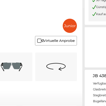
30 Tag
Günsti
Kauf a
Virtuelle Anprobe
JB 43
Verfügba
Glasbrei
Stegbrei
Bügellä