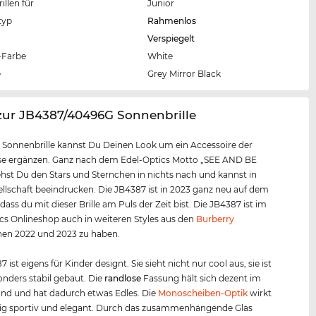
llen für
Junior
typ
Rahmenlos
Verspiegelt
Farbe
White
e
Grey Mirror Black
zur JB4387/40496G Sonnenbrille
r Sonnenbrille kannst Du Deinen Look um ein Accessoire der
sse ergänzen. Ganz nach dem Edel-Optics Motto „SEE AND BE
hst Du den Stars und Sternchen in nichts nach und kannst in
ellschaft beeindrucken. Die JB4387 ist in 2023 ganz neu auf dem
dass du mit dieser Brille am Puls der Zeit bist. Die JB4387 ist im
cs Onlineshop auch in weiteren Styles aus den
Burberry
nen 2022 und 2023 zu haben.
 ist eigens für Kinder designt. Sie sieht nicht nur cool aus, sie ist
nders stabil gebaut. Die
randlose
Fassung hält sich dezent im
nd und hat dadurch etwas Edles. Die
Monoscheiben-Optik
wirkt
tig sportiv und elegant. Durch das zusammenhängende Glas