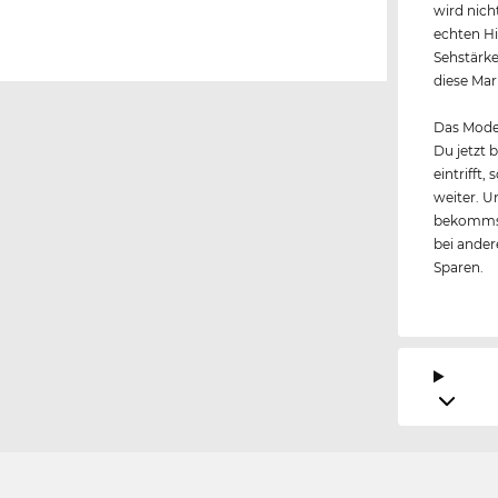
wird nich
echten H
Sehstärke
diese Mar
Das Model
Du jetzt 
eintrifft
weiter. U
bekommst
bei andere
Sparen.