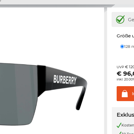
Ge
Größe u
128
€ 12
UVP
€
96,
inkl. 20.0
Exklus
Kosten