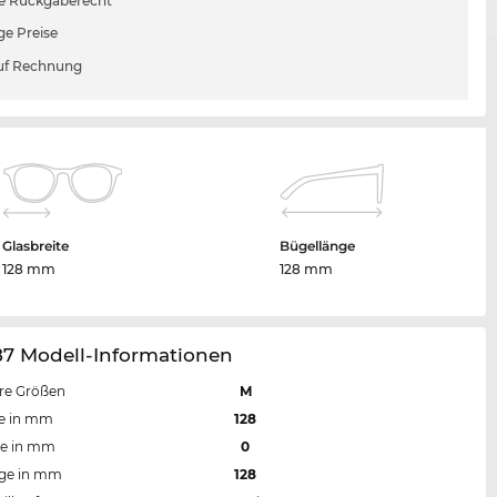
e Rückgaberecht
ge Preise
uf Rechnung
Glasbreite
Bügellänge
128 mm
128 mm
87 Modell-Informationen
re Größen
M
te in mm
128
te in mm
0
nge in mm
128