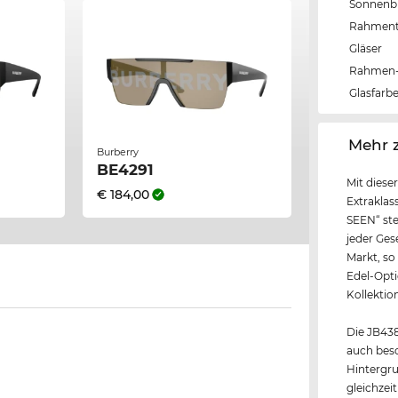
Sonnenbri
Rahmen
Gläser
Rahmen-
Glasfarb
‌Mehr 
Burberry
BE4291
Mit diese
€ 184,00
Extrakla
SEEN“ ste
jeder Ges
Markt, so 
Edel-Opti
Kollektio
Die JB4387
auch beso
Hintergru
gleichzei