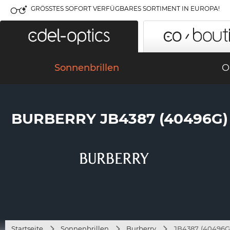
GRÖSSTES SOFORT VERFÜGBARES SORTIMENT IN EUROPA!
Sonnenbrillen
O
BURBERRY JB4387 (40496G)
Startseite
Sonnenbrillen
Burberry
JB4387 (40496G