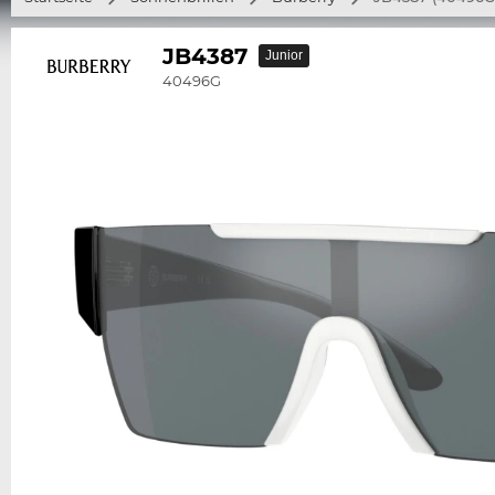
JB4387
Junior
40496G