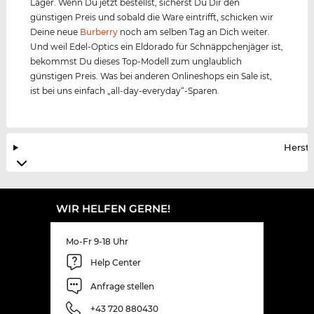
Lager. Wenn Du jetzt bestellst, sicherst Du Dir den
günstigen Preis und sobald die Ware eintrifft, schicken wir
Deine neue
Burberry
noch am selben Tag an Dich weiter.
Und weil Edel-Optics ein Eldorado für Schnäppchenjäger ist,
bekommst Du dieses Top-Modell zum unglaublich
günstigen Preis. Was bei anderen Onlineshops ein Sale ist,
ist bei uns einfach „all-day-everyday“-Sparen.
Herste
WIR HELFEN GERNE!
Mo-Fr 9-18 Uhr
Help Center
Anfrage stellen
+43 720 880430