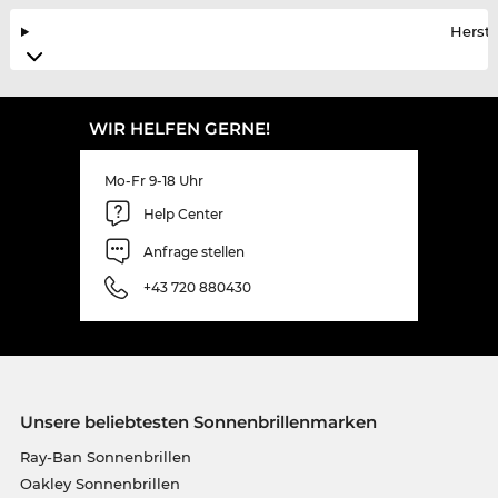
Herste
WIR HELFEN GERNE!
Mo-Fr 9-18 Uhr
Help Center
Anfrage stellen
+43 720 880430
Unsere beliebtesten Sonnenbrillenmarken
Ray-Ban Sonnenbrillen
Oakley Sonnenbrillen