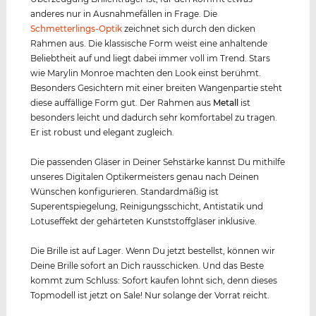
anderes nur in Ausnahmefällen in Frage. Die
Schmetterlings-Optik
zeichnet sich durch den dicken
Rahmen aus. Die klassische Form weist eine anhaltende
Beliebtheit auf und liegt dabei immer voll im Trend. Stars
wie Marylin Monroe machten den Look einst berühmt.
Besonders Gesichtern mit einer breiten Wangenpartie steht
diese auffällige Form gut. Der Rahmen aus
Metall
ist
besonders leicht und dadurch sehr komfortabel zu tragen.
Er ist robust und elegant zugleich.
Die passenden Gläser in Deiner Sehstärke kannst Du mithilfe
unseres Digitalen Optikermeisters genau nach Deinen
Wünschen konfigurieren. Standardmäßig ist
Superentspiegelung, Reinigungsschicht, Antistatik und
Lotuseffekt der gehärteten Kunststoffgläser inklusive.
Die Brille ist auf Lager. Wenn Du jetzt bestellst, können wir
Deine Brille sofort an Dich rausschicken. Und das Beste
kommt zum Schluss: Sofort kaufen lohnt sich, denn dieses
Topmodell ist jetzt on Sale! Nur solange der Vorrat reicht.