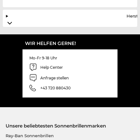
Herste
WIR HELFEN GERNE!
Mo-Fr 9-18 Uhr
Help Center
Anfrage stellen
+43 720 880430
Unsere beliebtesten Sonnenbrillenmarken
Ray-Ban Sonnenbrillen