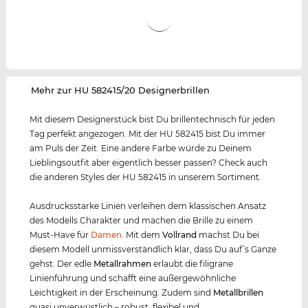
‌Mehr zur HU 582415/20 Designerbrillen
Mit diesem Designerstück bist Du brillentechnisch für jeden
Tag perfekt angezogen. Mit der HU 582415 bist Du immer
am Puls der Zeit. Eine andere Farbe würde zu Deinem
Lieblingsoutfit aber eigentlich besser passen? Check auch
die anderen Styles der HU 582415 in unserem Sortiment.
Ausdrucksstarke Linien verleihen dem klassischen Ansatz
des Modells Charakter und machen die Brille zu einem
Must-Have für
Damen
. Mit dem
Vollrand
machst Du bei
diesem Modell unmissverständlich klar, dass Du auf’s Ganze
gehst. Der edle
Metall
rahmen
erlaubt die filigrane
Linienführung und schafft eine außergewöhnliche
Leichtigkeit in der Erscheinung. Zudem sind
Metall
brillen
quasi unverwüstlich – robust, flexibel und