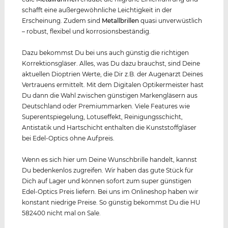
schafft eine außergewöhnliche Leichtigkeit in der
Erscheinung. Zudem sind
Metall
brillen
quasi unverwüstlich
– robust, flexibel und korrosionsbeständig.
Dazu bekommst Du bei uns auch günstig die richtigen
Korrektionsgläser. Alles, was Du dazu brauchst, sind Deine
aktuellen Dioptrien Werte, die Dir z.B. der Augenarzt Deines
Vertrauens ermittelt. Mit dem Digitalen Optikermeister hast
Du dann die Wahl zwischen günstigen Markengläsern aus
Deutschland oder Premiummarken. Viele Features wie
Superentspiegelung, Lotuseffekt, Reinigungsschicht,
Antistatik und Hartschicht enthalten die Kunststoffgläser
bei Edel-Optics ohne Aufpreis.
Wenn es sich hier um Deine Wunschbrille handelt, kannst
Du bedenkenlos zugreifen. Wir haben das gute Stück für
Dich auf Lager und können sofort zum super günstigen
Edel-Optics Preis liefern. Bei uns im Onlineshop haben wir
konstant niedrige Preise. So günstig bekommst Du die HU
582400 nicht mal on Sale.