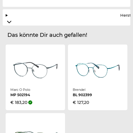
Herste
Das könnte Dir auch gefallen!
Marc O Polo
Brendel
MP 502194
BL 902399
€ 183,20
€ 127,20