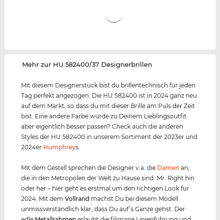
‌Mehr zur HU 582400/37 Designerbrillen
Mit diesem Designerstück bist du brillentechnisch für jeden
Tag perfekt angezogen. Die HU 582400 ist in 2024 ganz neu
auf dem Markt, so dass du mit dieser Brille am Puls der Zeit
bist. Eine andere Farbe würde zu Deinem Lieblingsoutfit
aber eigentlich besser passen? Check auch die anderen
Styles der HU 582400 in unserem Sortiment der 2023er und
2024er
Humphrey
s.
Mit dem Gestell sprechen die Designer v.a. die
Damen
an,
die in den Metropolen der Welt zu Hause sind. Mr. Right hin
oder her – hier geht es erstmal um den richtigen Look für
2024. Mit dem
Vollrand
machst Du bei diesem Modell
unmissverständlich klar, dass Du auf’s Ganze gehst. Der
edle
Metall
rahmen
erlaubt die filigrane Linienführung und