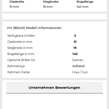
Glasbreite
Stegbreite
Bügellänge
51 mm
19 mm
140 mm
HU 582400 Modell-Informationen
Verfügbare Größen
S
Glasbreite in mm
51
Stegbreite in mm
19
Bügellänge in mm
140
Optische Brillen für
Damen
Rahmentyp
Vollrand
Rahmen-Farbe
Grau / Gun
Unternehmen Bewertungen