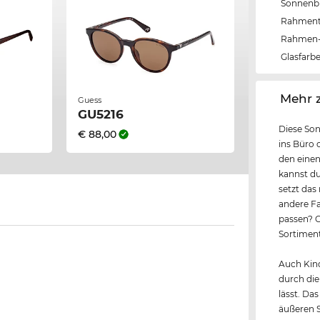
Sonnenbri
Rahmen
Rahmen-
Glasfarb
‌Mehr 
Guess
GU5216
Diese Son
€ 88,00
ins Büro o
den einen
kannst du
setzt das
andere Fa
passen? C
Sortiment
Auch Kind
durch die
lässt. Da
äußeren S