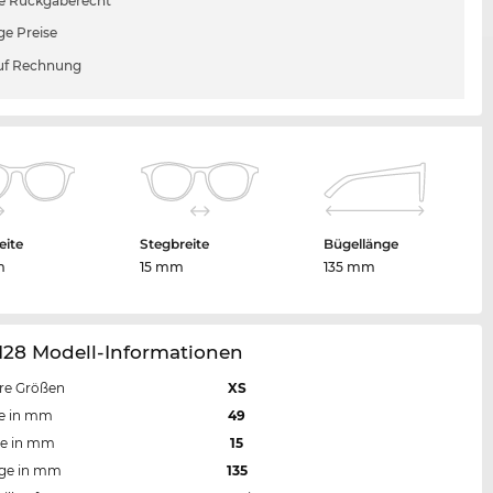
e Rückgaberecht
ge Preise
uf Rechnung
eite
Stegbreite
Bügellänge
m
15 mm
135 mm
128 Modell-Informationen
re Größen
XS
te in mm
49
te in mm
15
nge in mm
135