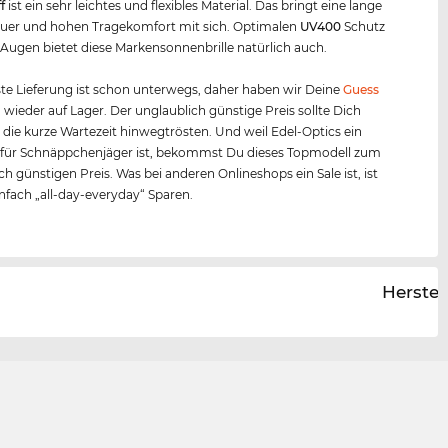
f
f
ist ein sehr leichtes und flexibles Material. Das bringt eine lange
uer und hohen Tragekomfort mit sich. Optimalen
UV400
Schutz
 Augen bietet diese Markensonnenbrille natürlich auch.
te Lieferung ist schon unterwegs, daher haben wir Deine
Guess
 wieder auf Lager. Der unglaublich günstige Preis sollte Dich
 die kurze Wartezeit hinwegtrösten. Und weil Edel-Optics ein
 für Schnäppchenjäger ist, bekommst Du dieses Topmodell zum
ch günstigen Preis. Was bei anderen Onlineshops ein Sale ist, ist
infach „all-day-everyday“ Sparen.
Herstel