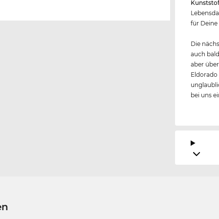
Kunststo
Lebensda
für Deine
Die nächs
auch bald
aber über
Eldorado
unglaubli
bei uns e
en