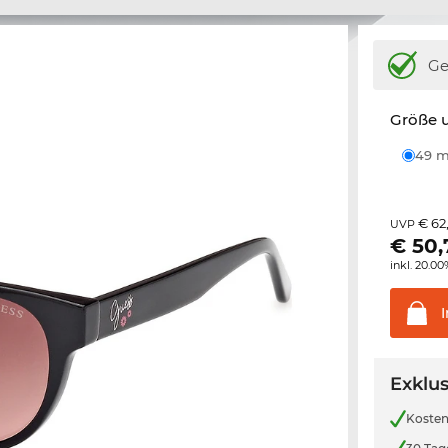
Ge
Größe u
49
€ 62
UVP
€
50,
inkl. 20.0
Exklus
Kosten