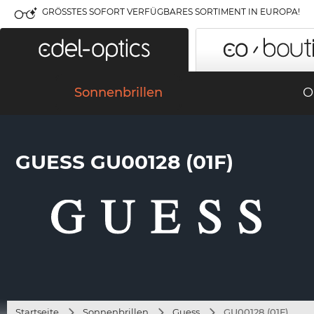
GRÖSSTES SOFORT VERFÜGBARES SORTIMENT IN EUROPA!
Sonnenbrillen
O
GUESS GU00128 (01F)
Startseite
Sonnenbrillen
Guess
GU00128 (01F)