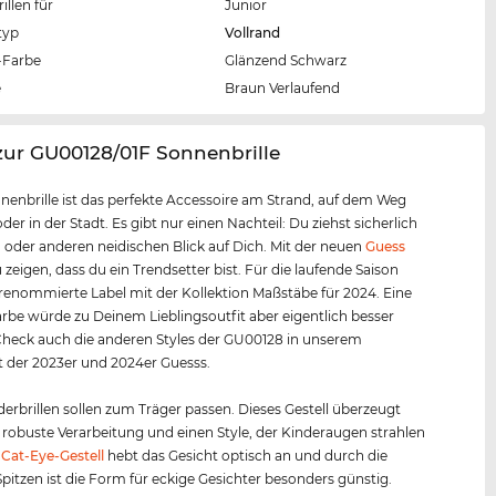
llen für
Junior
typ
Vollrand
Farbe
Glänzend Schwarz
e
Braun Verlaufend
zur GU00128/01F Sonnenbrille
nenbrille ist das perfekte Accessoire am Strand, auf dem Weg
der in der Stadt. Es gibt nur einen Nachteil: Du ziehst sicherlich
 oder anderen neidischen Blick auf Dich. Mit der neuen
Guess
 zeigen, dass du ein Trendsetter bist. Für die laufende Saison
 renommierte Label mit der Kollektion Maßstäbe für 2024. Eine
rbe würde zu Deinem Lieblingsoutfit aber eigentlich besser
heck auch die anderen Styles der GU00128 in unserem
 der 2023er und 2024er Guesss.
erbrillen sollen zum Träger passen. Dieses Gestell überzeugt
 robuste Verarbeitung und einen Style, der Kinderaugen strahlen
s
Cat-Eye-Gestell
hebt das Gesicht optisch an und durch die
pitzen ist die Form für eckige Gesichter besonders günstig.