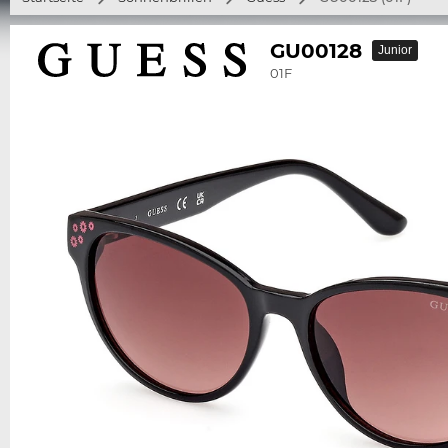
GU00128
Junior
01F