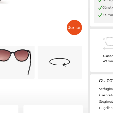
30 Tag
Günsti
Kauf a
Glasbr
49 m
GU 00
Verfügba
Glasbrei
Stegbrei
Bügellä