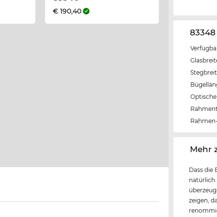
€ 190,40
83348
Verfügba
Glasbrei
Stegbrei
Bügellä
Optische 
Rahmen
Rahmen-
‌Mehr 
Dass die 
natürlich
überzeugs
zeigen, d
renommier