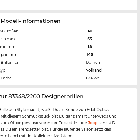
 Modell-Informationen
re Größen
M
te in mm
53
te in mm
18
nge in mm
140
Brillen für
Damen
typ
Vollrand
Farbe
GrÃ¼n
zur 83348/2200 Designerbrillen
Brille den Style macht, weißt Du als Kunde von Edel-Optics
. Mit diesem Schmuckstück bist Du ganz smart unterwegs und
t im Office genauso wie in der Freizeit. Mit der
Joop
kannst Du
ass Du ein Trendsetter bist. Für die laufende Saison setzt das
te Label mit der Kollektion Maßstäbe.