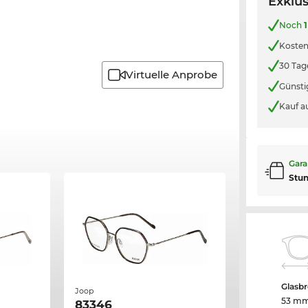
Exklus
Noch
1
Kosten
30 Tag
Virtuelle Anprobe
Günsti
Kauf a
Gara
Stu
Glasbr
Joop
53 m
83346