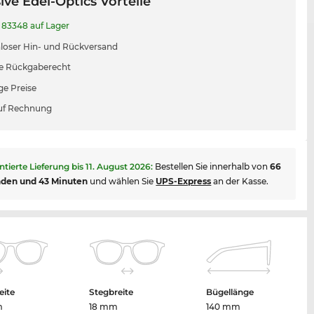
ive Edel-Optics Vorteile
83348 auf Lager
loser Hin- und Rückversand
e Rückgaberecht
ge Preise
uf Rechnung
ntierte Lieferung bis
11. August 2026
:
Bestellen Sie innerhalb von
66
nden und 43 Minuten
und wählen Sie
UPS-Express
an der Kasse.
eite
Stegbreite
Bügellänge
m
18 mm
140 mm