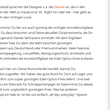
estell sprechen die Designer v.a. die
Damen
an, die in den
n der Welt zu Hause sind. Mr. Right hin oder her – hier geht es
m den richtigen Look.
mmst Du bei uns auch günstig die richtigen Korrektionsgläser.
s Du dazu brauchst, sind Deine aktuellen Dioptrienwerte, die Dir
Augenarzt Deines Vertrauens ermittelt. Mit dem Digitalen
ister hast Du dann die Wahl zwischen günstigen
äsern aus Deutschland oder Premiummarken. Viele Features
entspiegelung, Lotuseffekt, Reinigungsschicht, Antistatik und
ht enthalten die Kunststoffgläser bei Edel-Optics ohne Aufpreis.
ich hier um Deine Wunschbrille handelt, kannst Du
os zugreifen. Wir haben das gute Stück für Dich auf Lager und
fort zum super günstigen Edel-Optics-Preis liefern. Und weil
cs ein Eldorado für Schnäppchenjäger ist, bekommst Du dieses
l zum unglaublich günstigen Preis. Was bei anderen
s ein Sale ist, ist bei uns einfach „all-day-everyday“-Sparen.