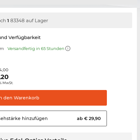
och
1
83348 auf Lager
nd Verfügbarkeit
mm
Versandfertig in 65 Stunden
4,00
,20
0% MwSt.
In den
Warenkorb
Sehstärke
hinzufügen
ab € 29,90