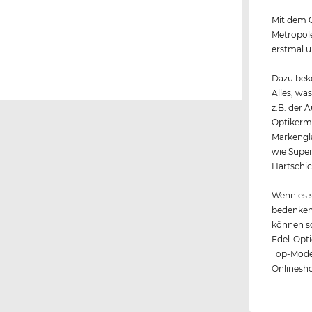
Mit dem G
Metropole
erstmal u
Dazu beko
Alles, wa
z.B. der 
Optikerme
Markengl
wie Super
Hartschic
Wenn es s
bedenkenl
können so
Edel-Opti
Top-Model
Onlineshop