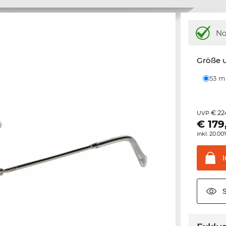
N
Größe u
53 
€ 22
UVP
€
179
inkl. 20.0